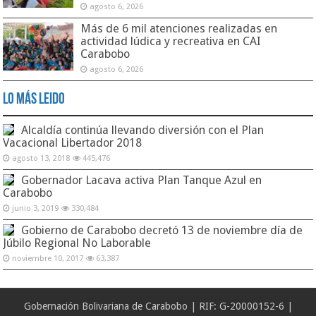
agosto 6, 2026
Más de 6 mil atenciones realizadas en
actividad lúdica y recreativa en CAI
Carabobo
agosto 6, 2026
Lo Más Leido
Alcaldía continúa llevando diversión con el Plan
Vacacional Libertador 2018
agosto 13, 2018
445,476
Gobernador Lacava activa Plan Tanque Azul en
Carabobo
junio 3, 2019
330,484
Gobierno de Carabobo decretó 13 de noviembre día de
Júbilo Regional No Laborable
noviembre 10, 2017
63,387
Gobernación Bolivariana de Carabobo | RIF: G-20000152-6 |