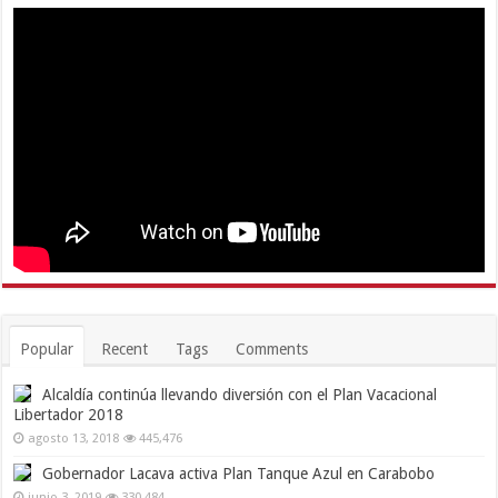
Popular
Recent
Tags
Comments
Alcaldía continúa llevando diversión con el Plan Vacacional
Libertador 2018
agosto 13, 2018
445,476
Gobernador Lacava activa Plan Tanque Azul en Carabobo
junio 3, 2019
330,484