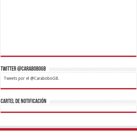
Twitter @CaraboboGB
Tweets por el @CaraboboGB.
1xbet
https://mvbcasino.com/
Betturkey
Betist
Kralbet
Supertotobet
Tipobet
Matadorbet
Mariobet
Cartel de Notificación