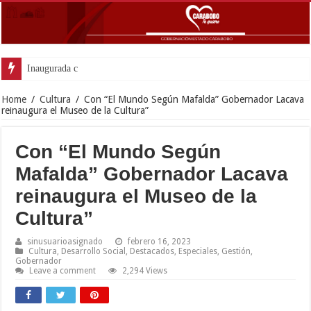
Inaugurada con éxito oficina de De
Home
/
Cultura
/
Con “El Mundo Según Mafalda” Gobernador Lacava
reinaugura el Museo de la Cultura”
Con “El Mundo Según
Mafalda” Gobernador Lacava
reinaugura el Museo de la
Cultura”
sinusuarioasignado
febrero 16, 2023
Cultura
,
Desarrollo Social
,
Destacados
,
Especiales
,
Gestión
,
Gobernador
Leave a comment
2,294 Views