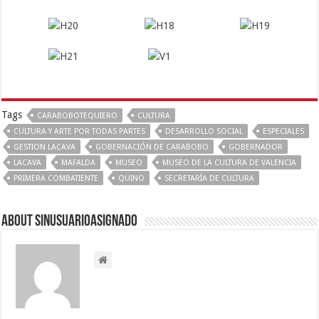
Tags
CARABOBOTEQUIERO
CULTURA
CULTURA Y ARTE POR TODAS PARTES
DESARROLLO SOCIAL
ESPECIALES
GESTION LACAVA
GOBERNACIÓN DE CARABOBO
GOBERNADOR
LACAVA
MAFALDA
MUSEO
MUSEO DE LA CULTURA DE VALENCIA
PRIMERA COMBATIENTE
QUINO
SECRETARÍA DE CULTURA
About sinusuarioasignado