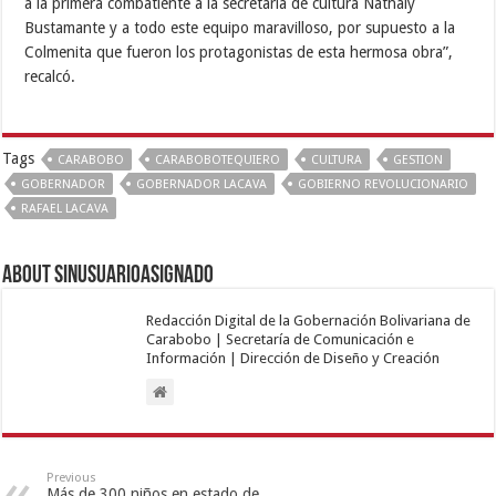
a la primera combatiente a la secretaria de cultura Nathaly
Bustamante y a todo este equipo maravilloso, por supuesto a la
Colmenita que fueron los protagonistas de esta hermosa obra”,
recalcó.
Tags
CARABOBO
CARABOBOTEQUIERO
CULTURA
GESTION
GOBERNADOR
GOBERNADOR LACAVA
GOBIERNO REVOLUCIONARIO
RAFAEL LACAVA
About sinusuarioasignado
Redacción Digital de la Gobernación Bolivariana de
Carabobo | Secretaría de Comunicación e
Información | Dirección de Diseño y Creación
Previous
Más de 300 niños en estado de