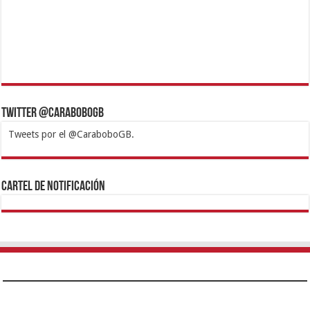
Twitter @CaraboboGB
Tweets por el @CaraboboGB.
1xbet
https://mvbcasino.com/
Betturkey
Betist
Kralbet
Supertotobet
Tipobet
Matadorbet
Mariobet
Cartel de Notificación