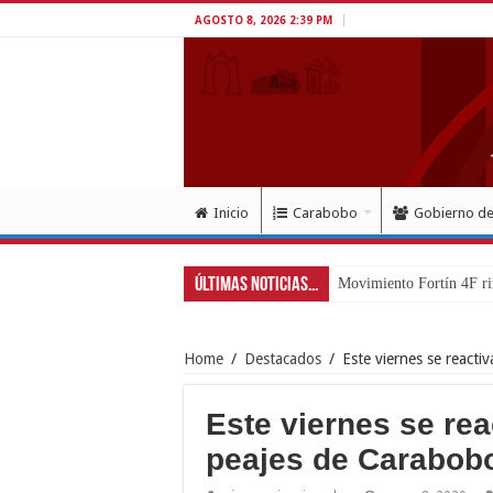
AGOSTO 8, 2026 2:39 PM
Inicio
Carabobo
Gobierno d
Últimas Noticias...
Home
/
Destacados
/
Este viernes se react
Este viernes se re
peajes de Carabob