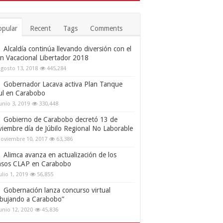
opular
Recent
Tags
Comments
Alcaldía continúa llevando diversión con el
an Vacacional Libertador 2018
gosto 13, 2018
445,284
Gobernador Lacava activa Plan Tanque
ul en Carabobo
unio 3, 2019
330,448
Gobierno de Carabobo decretó 13 de
viembre día de Júbilo Regional No Laborable
oviembre 10, 2017
63,386
Alimca avanza en actualización de los
nsos CLAP en Carabobo
ulio 1, 2019
56,855
Gobernación lanza concurso virtual
ibujando a Carabobo”
unio 12, 2020
45,836