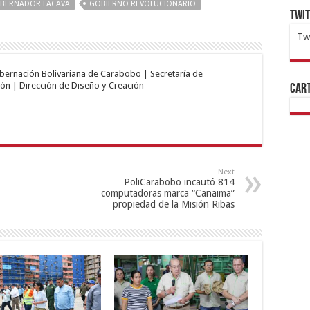
BERNADOR LACAVA
GOBIERNO REVOLUCIONARIO
Twi
Tw
1x
ht
obernación Bolivariana de Carabobo | Secretaría de
ón | Dirección de Diseño y Creación
Cart
Next
PoliCarabobo incautó 814
computadoras marca “Canaima”
propiedad de la Misión Ribas