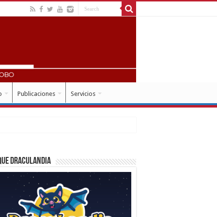
o
Publicaciones
Servicios
que Draculandia