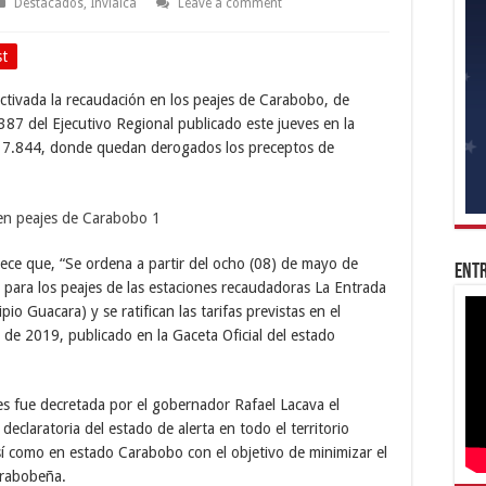
Destacados
,
Invialca
Leave a comment
st
activada la recaudación en los peajes de Carabobo, de
387 del Ejecutivo Regional publicado este jueves en la
Nº 7.844, donde quedan derogados los preceptos de
lece que, “Se ordena a partir del ocho (08) de mayo de
Entr
s para los peajes de las estaciones recaudadoras La Entrada
 Guacara) y se ratifican las tarifas previstas en el
de 2019, publicado en la Gaceta Oficial del estado
es fue decretada por el gobernador Rafael Lacava el
declaratoria del estado de alerta en todo el territorio
í como en estado Carabobo con el objetivo de minimizar el
arabobeña.