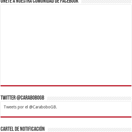
Únete a nuestra comunidad de Facebook
Twitter @CaraboboGB
Tweets por el @CaraboboGB.
1xbet
https://mvbcasino.com/
Betturkey
Betist
Kralbet
Supertotobet
Tipobet
Matadorbet
Mariobet
Cartel de Notificación