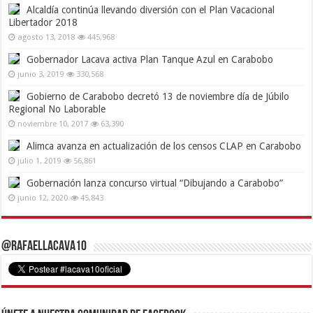
Alcaldía continúa llevando diversión con el Plan Vacacional
Libertador 2018
agosto 13, 2018
445,968
Gobernador Lacava activa Plan Tanque Azul en Carabobo
junio 3, 2019
330,568
Gobierno de Carabobo decretó 13 de noviembre día de Júbilo
Regional No Laborable
noviembre 10, 2017
63,390
Alimca avanza en actualización de los censos CLAP en Carabobo
julio 1, 2019
56,861
Gobernación lanza concurso virtual “Dibujando a Carabobo”
junio 12, 2020
45,843
@RafaelLacava10