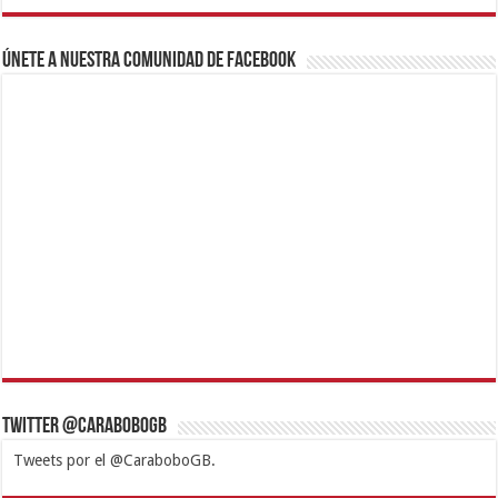
Únete a nuestra comunidad de Facebook
Twitter @CaraboboGB
Tweets por el @CaraboboGB.
1xbet
https://mvbcasino.com/
Betturkey
Betist
Kralbet
Supertotobet
Tipobet
Matadorbet
Mariobet