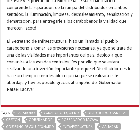
del Este y el puente de La Michelena. “Esta rehabilitación
comprende la reparación de la rampa del distribuidor en ambos
sentidos, la iluminación, limpieza, desmalezamiento, señalización y
demarcación, para entregarle a los carabobeños la vialidad que
merecen” acotó.
El Secretario de Infraestructura, hizo un llamado al pueblo
carabobeño a tomar las previsiones necesarias, ya que se trata de
una de las vialidades más importantes del país, debido a que
comunica a los estados centrales, “es por ello que se estará
realizando una inversión importante porque el Distribuidor desde
hace un tiempo considerable requería que se realizara este
abordaje y hoy es posible gracias al empeño del Gobernador
Rafael Lacava”.
Tags
CARABOBO
CARABOBOTEQUIERO
DISTRIBUIDOR SAN BLAS
GESTION
GOBERNADOR
GOBERNADOR LACAVA
GOBIERNO REVOLUCIONARIO
INFRAESTRUCTURA
VIALIADAD