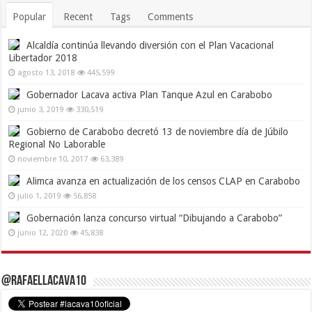
Popular
Recent
Tags
Comments
Alcaldía continúa llevando diversión con el Plan Vacacional
Libertador 2018
agosto 13, 2018
445,599
Gobernador Lacava activa Plan Tanque Azul en Carabobo
junio 3, 2019
330,519
Gobierno de Carabobo decretó 13 de noviembre día de Júbilo
Regional No Laborable
noviembre 10, 2017
63,389
Alimca avanza en actualización de los censos CLAP en Carabobo
julio 1, 2019
56,858
Gobernación lanza concurso virtual “Dibujando a Carabobo”
junio 12, 2020
45,838
@RafaelLacava10