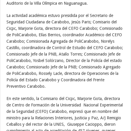
Auditorio de la Villa Olímpica en Naguanagua.
La actividad académica estuvo presidida por el Secretario de
Seguridad Ciudadana de Carabobo, Jesús Paris; Comisario del
Cicpc, Marjorie Gota, directora del CEFO Carabobo; Comisionado
de PoliCarabobo, Elías Berrios, coordinador Académico del CEFO
Carabobo; Comisionada Agregada de PoliCarabobo, Norelys
Castillo, coordinadora de Control de Estudio del CEFO Carabobo;
Comisionado Jefe de la PNB, Atalío Torres; Comisionado Jefe de
PoliCarabobo, Yosbel Solórzano, Director de la Policía del estado
Carabobo; Comisionado Jefe de la PNB; Comisionado Agregado
de PoliCarabobo, Rossely Lacle, directora de Operaciones de la
Policía del Estado Carabobo y Coordinadora del Frente
Preventivo Carabobo.
En este sentido, la Comisario del Cicpc, Marjorie Gota, directora
de Centro de Formación de la Universidad Nacional Experimental
de la Seguridad (CEFO) Carabobo, expresó que en nombre del
ministro para la Relaciones Interiores, Justicia y Paz, A/J Remigio
Ceballos y del rector de la UNES, Giuseppe Cacioppo, dieron
cumplimiento al acto de acreditación de 457 jóvenes, quienes