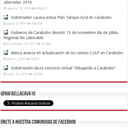
Libertador 2018
agosto 13, 2018
445,012
Gobernador Lacava activa Plan Tanque Azul en Carabobo
junio 3, 2019
330,418
Gobierno de Carabobo decretó 13 de noviembre día de Júbilo
Regional No Laborable
noviembre 10, 2017
63,384
Alimca avanza en actualización de los censos CLAP en Carabobo
julio 1, 2019
56,851
Gobernación lanza concurso virtual “Dibujando a Carabobo”
junio 12, 2020
45,834
@RafaelLacava10
Únete a nuestra comunidad de Facebook