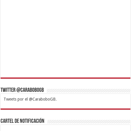
Twitter @CaraboboGB
Tweets por el @CaraboboGB.
1xbet
https://mvbcasino.com/
Betturkey
Betist
Kralbet
Supertotobet
Tipobet
Matadorbet
Mariobet
Cartel de Notificación