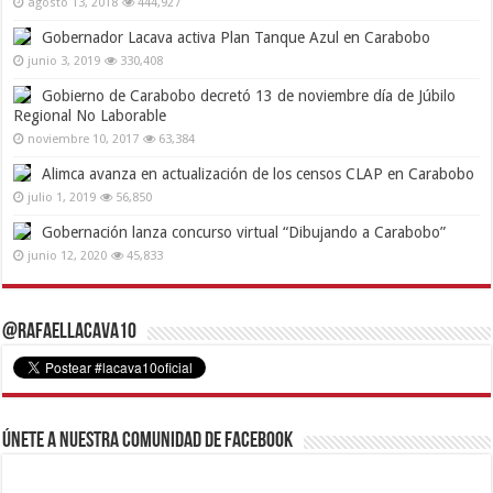
agosto 13, 2018
444,927
Gobernador Lacava activa Plan Tanque Azul en Carabobo
junio 3, 2019
330,408
Gobierno de Carabobo decretó 13 de noviembre día de Júbilo
Regional No Laborable
noviembre 10, 2017
63,384
Alimca avanza en actualización de los censos CLAP en Carabobo
julio 1, 2019
56,850
Gobernación lanza concurso virtual “Dibujando a Carabobo”
junio 12, 2020
45,833
@RafaelLacava10
Únete a nuestra comunidad de Facebook