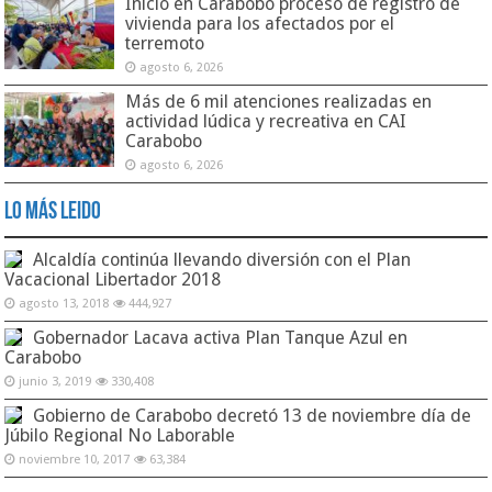
Inició en Carabobo proceso de registro de
vivienda para los afectados por el
terremoto
agosto 6, 2026
Más de 6 mil atenciones realizadas en
actividad lúdica y recreativa en CAI
Carabobo
agosto 6, 2026
Lo Más Leido
Alcaldía continúa llevando diversión con el Plan
Vacacional Libertador 2018
agosto 13, 2018
444,927
Gobernador Lacava activa Plan Tanque Azul en
Carabobo
junio 3, 2019
330,408
Gobierno de Carabobo decretó 13 de noviembre día de
Júbilo Regional No Laborable
noviembre 10, 2017
63,384