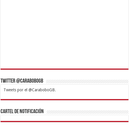
Twitter @CaraboboGB
Tweets por el @CaraboboGB.
1xbet
https://mvbcasino.com/
Betturkey
Betist
Kralbet
Supertotobet
Tipobet
Matadorbet
Mariobet
Cartel de Notificación