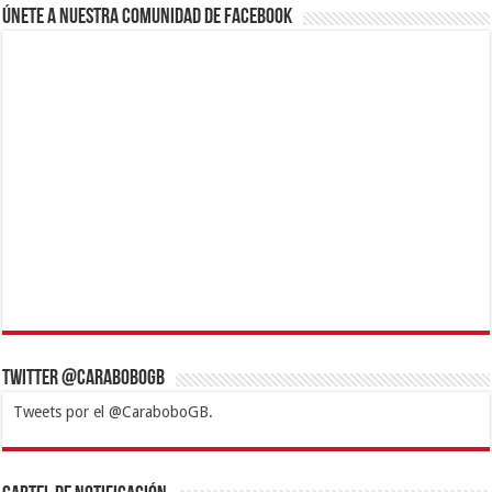
Únete a nuestra comunidad de Facebook
Twitter @CaraboboGB
Tweets por el @CaraboboGB.
1xbet
https://mvbcasino.com/
Betturkey
Betist
Kralbet
Supertotobet
Tipobet
Matadorbet
Mariobet