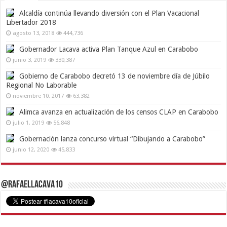
Alcaldía continúa llevando diversión con el Plan Vacacional
Libertador 2018
agosto 13, 2018
444,736
Gobernador Lacava activa Plan Tanque Azul en Carabobo
junio 3, 2019
330,387
Gobierno de Carabobo decretó 13 de noviembre día de Júbilo
Regional No Laborable
noviembre 10, 2017
63,382
Alimca avanza en actualización de los censos CLAP en Carabobo
julio 1, 2019
56,848
Gobernación lanza concurso virtual “Dibujando a Carabobo”
junio 12, 2020
45,833
@RafaelLacava10