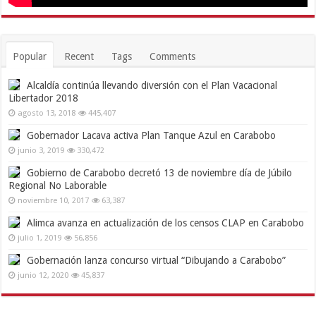
Popular
Recent
Tags
Comments
Alcaldía continúa llevando diversión con el Plan Vacacional
Libertador 2018
agosto 13, 2018
445,407
Gobernador Lacava activa Plan Tanque Azul en Carabobo
junio 3, 2019
330,472
Gobierno de Carabobo decretó 13 de noviembre día de Júbilo
Regional No Laborable
noviembre 10, 2017
63,387
Alimca avanza en actualización de los censos CLAP en Carabobo
julio 1, 2019
56,856
Gobernación lanza concurso virtual “Dibujando a Carabobo”
junio 12, 2020
45,837