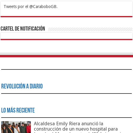
Tweets por el @CaraboboGB.
1xbet
https://mvbcasino.com/
Betturkey
Betist
Kralbet
Supertotobet
Tipobet
Matadorbet
Mariobet
Cartel de Notificación
Revolución a Diario
Lo Más Reciente
Alcaldesa Emily Riera anunció la
construcción de un nuevo hospital para