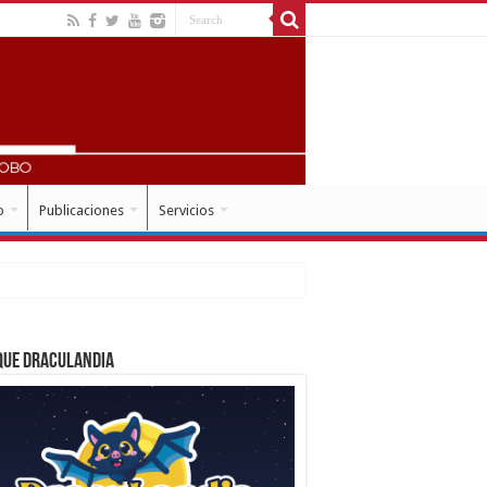
o
Publicaciones
Servicios
que Draculandia