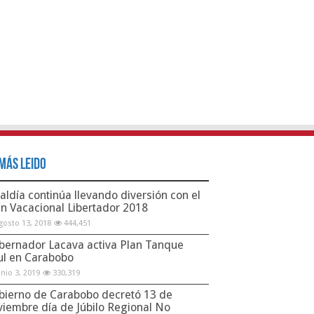
Más Leido
aldía continúa llevando diversión con el
an Vacacional Libertador 2018
gosto 13, 2018
444,451
bernador Lacava activa Plan Tanque
ul en Carabobo
unio 3, 2019
330,319
bierno de Carabobo decretó 13 de
viembre día de Júbilo Regional No