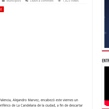
Municipios
Leave a comment
1,823 Views
st
Entr
 Valencia, Alejandro Marvez, encabezó este viernes un
riférico de La Candelaria de la ciudad, a fin de descartar