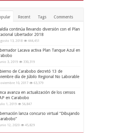
opular
Recent
Tags
Comments
aldía continúa llevando diversión con el Plan
cacional Libertador 2018
gosto 13, 2018
444,451
bernador Lacava activa Plan Tanque Azul en
rabobo
unio 3, 2019
330,319
bierno de Carabobo decretó 13 de
viembre día de Júbilo Regional No Laborable
oviembre 10, 2017
63,379
mca avanza en actualización de los censos
AP en Carabobo
ulio 1, 2019
56,847
bernación lanza concurso virtual “Dibujando
Carabobo”
unio 12, 2020
45,829