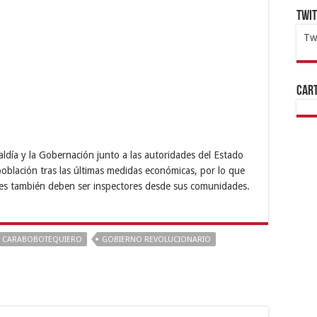
Twi
Tw
1x
ht
Cart
ldía y la Gobernación junto a las autoridades del Estado
población tras las últimas medidas económicas, por lo que
enes también deben ser inspectores desde sus comunidades.
CARABOBOTEQUIERO
GOBIERNO REVOLUCIONARIO