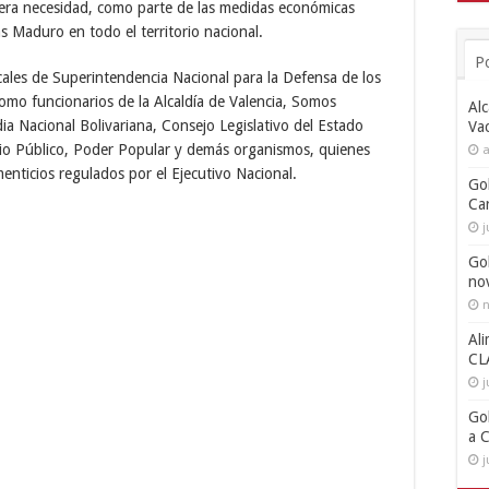
mera necesidad, como parte de las medidas económicas
s Maduro en todo el territorio nacional.
P
scales de Superintendencia Nacional para la Defensa de los
mo funcionarios de la Alcaldía de Valencia, Somos
Alc
ia Nacional Bolivariana, Consejo Legislativo del Estado
Va
rio Público, Poder Popular y demás organismos, quienes
a
menticios regulados por el Ejecutivo Nacional.
Go
Ca
j
Go
no
n
Ali
CL
j
Go
a 
j