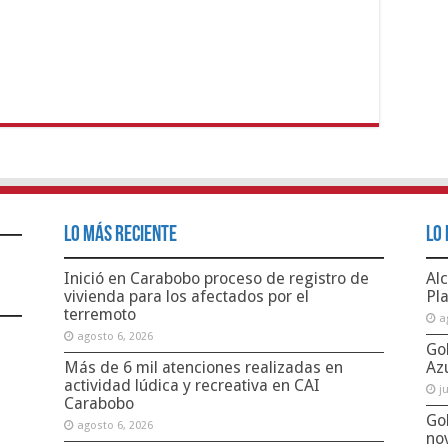
Lo Más Reciente
Lo 
Inició en Carabobo proceso de registro de
Alc
vivienda para los afectados por el
Pl
terremoto
a
agosto 6, 2026
Go
Más de 6 mil atenciones realizadas en
Az
actividad lúdica y recreativa en CAI
j
Carabobo
Go
agosto 6, 2026
no