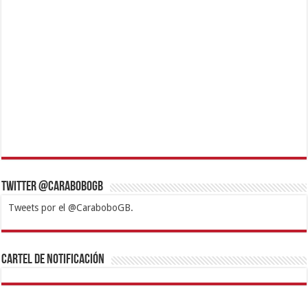
Twitter @CaraboboGB
Tweets por el @CaraboboGB.
1xbet
https://mvbcasino.com/
Betturkey
Betist
Kralbet
Supertotobet
Tipobet
Matadorbet
Mariobet
Cartel de Notificación