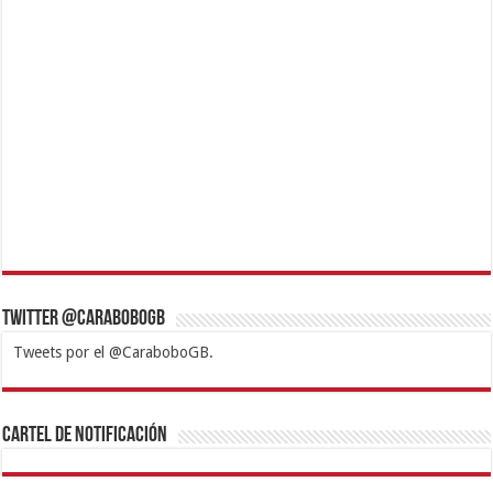
Twitter @CaraboboGB
Tweets por el @CaraboboGB.
1xbet
https://mvbcasino.com/
Betturkey
Betist
Kralbet
Supertotobet
Tipobet
Matadorbet
Mariobet
Cartel de Notificación