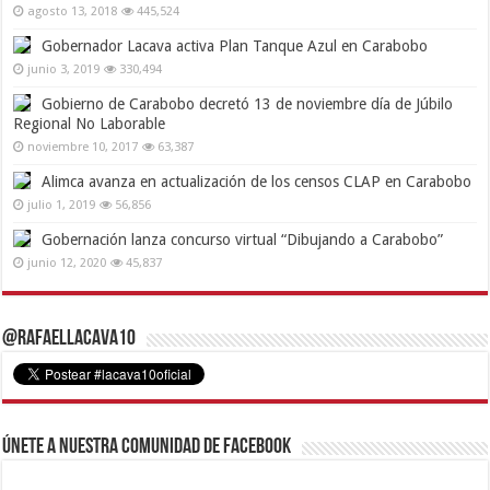
agosto 13, 2018
445,524
Gobernador Lacava activa Plan Tanque Azul en Carabobo
junio 3, 2019
330,494
Gobierno de Carabobo decretó 13 de noviembre día de Júbilo
Regional No Laborable
noviembre 10, 2017
63,387
Alimca avanza en actualización de los censos CLAP en Carabobo
julio 1, 2019
56,856
Gobernación lanza concurso virtual “Dibujando a Carabobo”
junio 12, 2020
45,837
@RafaelLacava10
Únete a nuestra comunidad de Facebook