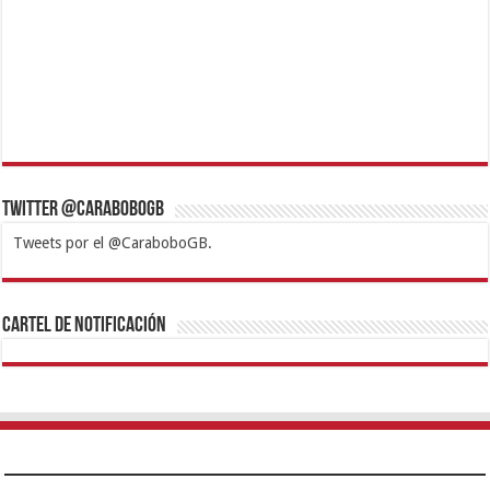
Twitter @CaraboboGB
Tweets por el @CaraboboGB.
1xbet
https://mvbcasino.com/
Betturkey
Betist
Kralbet
Supertotobet
Tipobet
Matadorbet
Mariobet
Cartel de Notificación