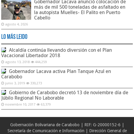
Gobernador Lacava anunció colocación de
más de mil 500 toneladas de asfaltado en
la autopista Muelles- El Palito en Puerto
Cabello
agosto 4, 2026
Lo Más Leido
Alcaldía continúa llevando diversión con el Plan
Vacacional Libertador 2018
agosto 13, 2018
444,259
Gobernador Lacava activa Plan Tanque Azul en
Carabobo
junio 3, 2019
330,273
Gobierno de Carabobo decretó 13 de noviembre día de
Júbilo Regional No Laborable
noviembre 10, 2017
63,379
Gobernación Bolivariana de Carabobo | RIF: G-20000152-6 |
Secretaría de Comunicación e Información | Dirección General de