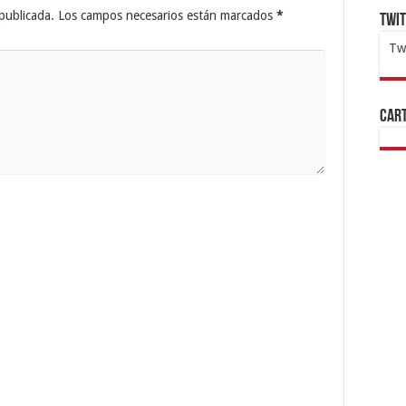
publicada.
Los campos necesarios están marcados
*
Twi
Tw
1x
ht
Cart