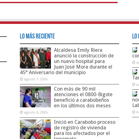
Lo Más Reciente
Lo 
Alcaldesa Emily Riera
anunció la construcción de
co
un nuevo hospital para
a
Juan José Mora durante el
45° Aniversario del municipio
Ta
agosto 7, 2026
j
Con más de 90 mil
atenciones el 0800-Bigote
no
benefició a carabobeños
La
en los últimos dos meses
n
agosto 6, 2026
Inició en Carabobo proceso
de registro de vivienda
para los afectados por el
terremoto