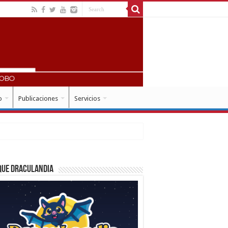
o
Publicaciones
Servicios
que Draculandia