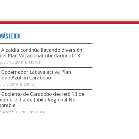
Más Leido
Alcaldía continúa llevando diversión
n el Plan Vacacional Libertador 2018
gosto 13, 2018
445,051
Gobernador Lacava activa Plan
nque Azul en Carabobo
unio 3, 2019
330,420
Gobierno de Carabobo decretó 13 de
viembre día de Júbilo Regional No
borable
oviembre 10, 2017
63,384