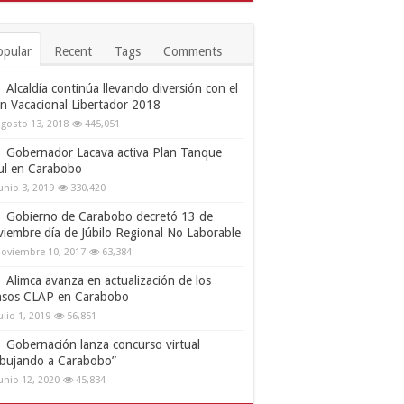
opular
Recent
Tags
Comments
Alcaldía continúa llevando diversión con el
an Vacacional Libertador 2018
gosto 13, 2018
445,051
Gobernador Lacava activa Plan Tanque
ul en Carabobo
unio 3, 2019
330,420
Gobierno de Carabobo decretó 13 de
viembre día de Júbilo Regional No Laborable
oviembre 10, 2017
63,384
Alimca avanza en actualización de los
nsos CLAP en Carabobo
ulio 1, 2019
56,851
Gobernación lanza concurso virtual
ibujando a Carabobo”
unio 12, 2020
45,834