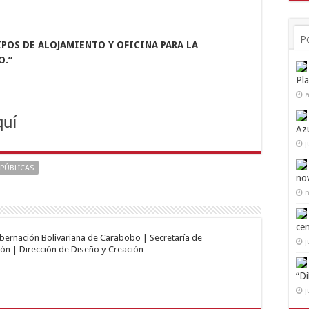
P
POS DE ALOJAMIENTO Y OFICINA PARA LA
O.
”
Pl
a
quí
Az
j
PÚBLICAS
no
n
ce
obernación Bolivariana de Carabobo | Secretaría de
j
ón | Dirección de Diseño y Creación
“D
j