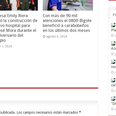
P
esa Emily Riera
Con más de 90 mil
ó la construcción de
atenciones el 0800-Bigote
vo hospital para
benefició a carabobeños
Pl
osé Mora durante el
en los últimos dos meses
iversario del
a
agosto 6, 2026
pio
o 7, 2026
Az
j
no
n
ce
j
“D
j
publicada.
Los campos necesarios están marcados
*