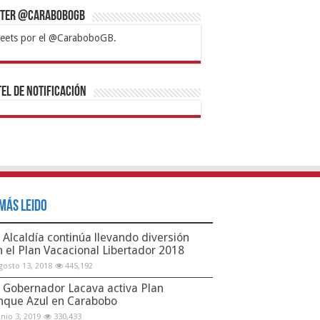
tter @CaraboboGB
eets por el @CaraboboGB.
bet
tps://mvbcasino.com/
Betturkey
Betist
Kralbet
Supertotobet
Tipobet
Matadorbet
Mariobet
Bahis
el de Notificación
Más Leido
Alcaldía continúa llevando diversión
n el Plan Vacacional Libertador 2018
gosto 13, 2018
445,192
Gobernador Lacava activa Plan
nque Azul en Carabobo
unio 3, 2019
330,433