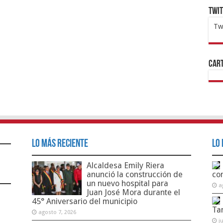
Twi
Tw
1x
ht
Cart
Lo Más Reciente
Lo 
Alcaldesa Emily Riera
anunció la construcción de
co
un nuevo hospital para
a
Juan José Mora durante el
45° Aniversario del municipio
Ta
agosto 7, 2026
j