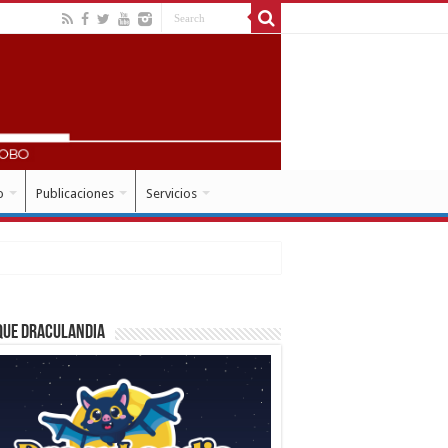
o
Publicaciones
Servicios
que Draculandia