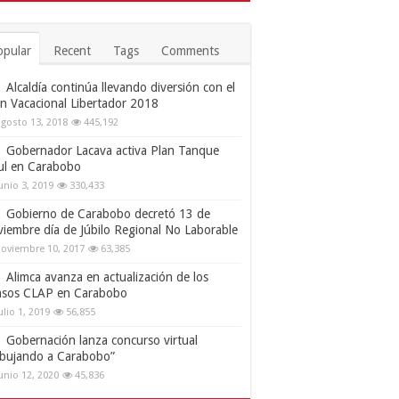
opular
Recent
Tags
Comments
Alcaldía continúa llevando diversión con el
an Vacacional Libertador 2018
gosto 13, 2018
445,192
Gobernador Lacava activa Plan Tanque
ul en Carabobo
unio 3, 2019
330,433
Gobierno de Carabobo decretó 13 de
viembre día de Júbilo Regional No Laborable
oviembre 10, 2017
63,385
Alimca avanza en actualización de los
nsos CLAP en Carabobo
ulio 1, 2019
56,855
Gobernación lanza concurso virtual
ibujando a Carabobo”
unio 12, 2020
45,836