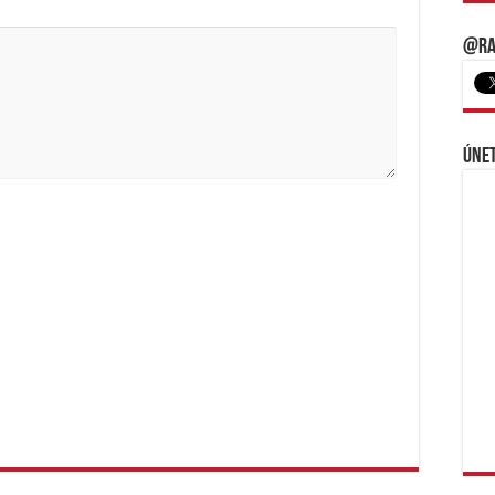
@Ra
Únet