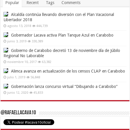
Popular
Recent
Tags
Comments
Alcaldía continúa llevando diversión con el Plan Vacacional
Libertador 2018
agosto 13, 2018
444,739
Gobernador Lacava activa Plan Tanque Azul en Carabobo
junio 3, 2019
330,389
Gobierno de Carabobo decretó 13 de noviembre día de Júbilo
Regional No Laborable
noviembre 10, 2017
63,382
Alimca avanza en actualización de los censos CLAP en Carabobo
julio 1, 2019
56,848
Gobernación lanza concurso virtual “Dibujando a Carabobo”
junio 12, 2020
45,833
@RafaelLacava10