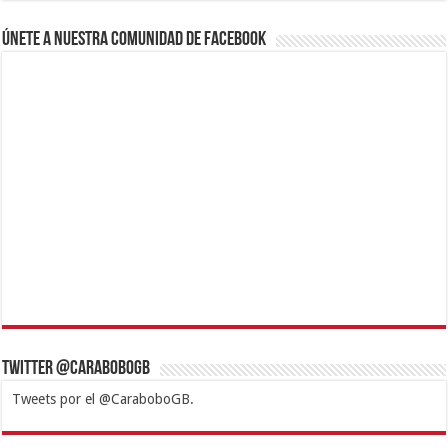
Únete a nuestra comunidad de Facebook
Twitter @CaraboboGB
Tweets por el @CaraboboGB.
1xbet
https://mvbcasino.com/
Betturkey
Betist
Kralbet
Supertotobet
Tipobet
Matadorbet
Mariobet