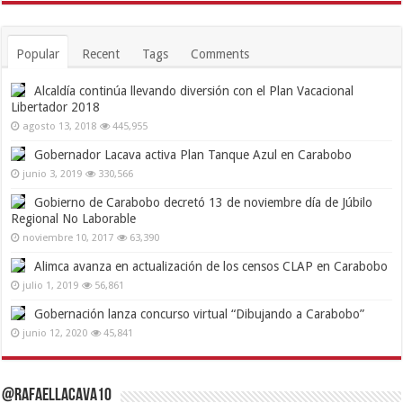
Popular
Recent
Tags
Comments
Alcaldía continúa llevando diversión con el Plan Vacacional
Libertador 2018
agosto 13, 2018
445,955
Gobernador Lacava activa Plan Tanque Azul en Carabobo
junio 3, 2019
330,566
Gobierno de Carabobo decretó 13 de noviembre día de Júbilo
Regional No Laborable
noviembre 10, 2017
63,390
Alimca avanza en actualización de los censos CLAP en Carabobo
julio 1, 2019
56,861
Gobernación lanza concurso virtual “Dibujando a Carabobo”
junio 12, 2020
45,841
@RafaelLacava10