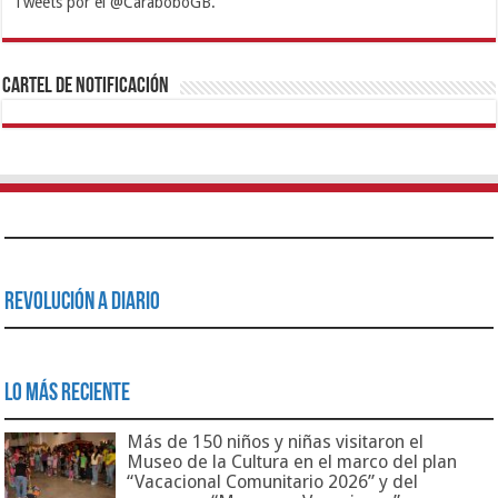
Tweets por el @CaraboboGB.
1xbet
https://mvbcasino.com/
Betturkey
Betist
Kralbet
Supertotobet
Tipobet
Matadorbet
Mariobet
Cartel de Notificación
Revolución a Diario
Lo Más Reciente
Más de 150 niños y niñas visitaron el
Museo de la Cultura en el marco del plan
“Vacacional Comunitario 2026” y del