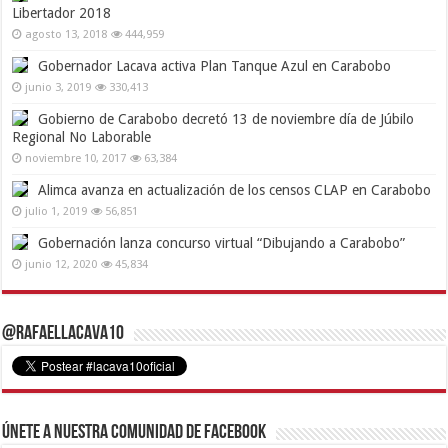
Libertador 2018
agosto 13, 2018
444,959
Gobernador Lacava activa Plan Tanque Azul en Carabobo
junio 3, 2019
330,413
Gobierno de Carabobo decretó 13 de noviembre día de Júbilo
Regional No Laborable
noviembre 10, 2017
63,384
Alimca avanza en actualización de los censos CLAP en Carabobo
julio 1, 2019
56,851
Gobernación lanza concurso virtual “Dibujando a Carabobo”
junio 12, 2020
45,834
@RafaelLacava10
Únete a nuestra comunidad de Facebook