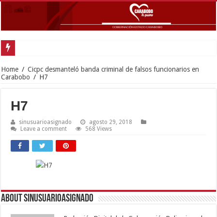
Gobernador Lacava anunció colocación de más de mil 500 toneladas de asfal
Home
/
Cicpc desmanteló banda criminal de falsos funcionarios en
Carabobo
/
H7
H7
sinusuarioasignado
agosto 29, 2018
Leave a comment
568 Views
About sinusuarioasignado