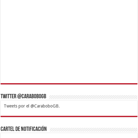
Twitter @CaraboboGB
Tweets por el @CaraboboGB.
1xbet
https://mvbcasino.com/
Betturkey
Betist
Kralbet
Supertotobet
Tipobet
Matadorbet
Mariobet
Cartel de Notificación