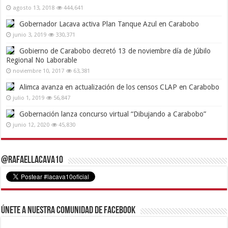
agosto 13, 2018
444,641
Gobernador Lacava activa Plan Tanque Azul en Carabobo
junio 3, 2019
330,371
Gobierno de Carabobo decretó 13 de noviembre día de Júbilo
Regional No Laborable
noviembre 10, 2017
63,381
Alimca avanza en actualización de los censos CLAP en Carabobo
julio 1, 2019
56,847
Gobernación lanza concurso virtual “Dibujando a Carabobo”
junio 12, 2020
45,830
@RafaelLacava10
Únete a nuestra comunidad de Facebook