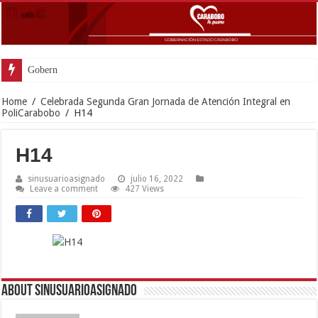
Gobernador Lacava an
Home
/
Celebrada Segunda Gran Jornada de Atención Integral en
PoliCarabobo
/
H14
H14
sinusuarioasignado
julio 16, 2022
Leave a comment
427 Views
About sinusuarioasignado