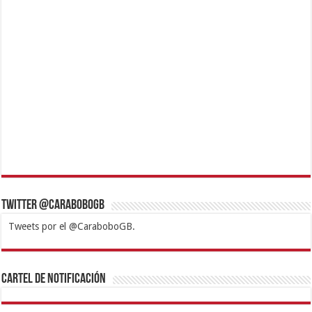
Twitter @CaraboboGB
Tweets por el @CaraboboGB.
1xbet
https://mvbcasino.com/
Betturkey
Betist
Kralbet
Supertotobet
Tipobet
Matadorbet
Mariobet
Cartel de Notificación