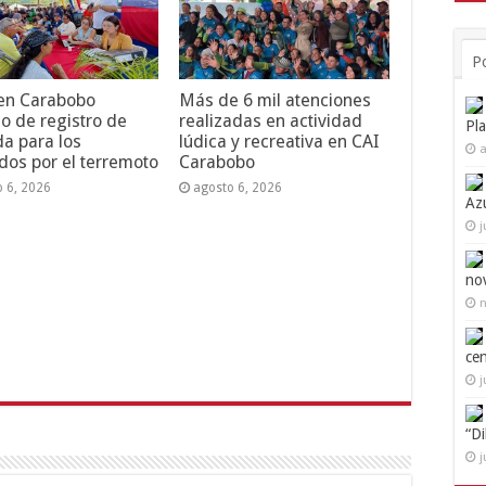
P
 en Carabobo
Más de 6 mil atenciones
o de registro de
realizadas en actividad
Pl
da para los
lúdica y recreativa en CAI
a
dos por el terremoto
Carabobo
o 6, 2026
agosto 6, 2026
Az
j
no
n
ce
j
“D
j