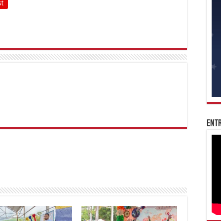
st
Entr