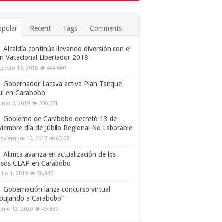
opular
Recent
Tags
Comments
Alcaldía continúa llevando diversión con el
an Vacacional Libertador 2018
gosto 13, 2018
444,660
Gobernador Lacava activa Plan Tanque
ul en Carabobo
unio 3, 2019
330,371
Gobierno de Carabobo decretó 13 de
viembre día de Júbilo Regional No Laborable
oviembre 10, 2017
63,381
Alimca avanza en actualización de los
nsos CLAP en Carabobo
ulio 1, 2019
56,847
Gobernación lanza concurso virtual
ibujando a Carabobo”
unio 12, 2020
45,830