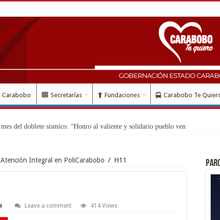
e Carabobo
Secretarías
Fundaciones
Carabobo Te Quier
es
Atención Integral en PoliCarabobo
/
H11
Par
Leave a comment
414 Views