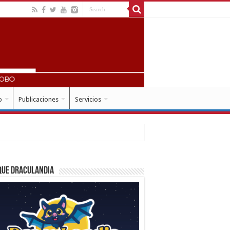
o
Publicaciones
Servicios
que Draculandia