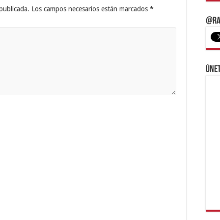
publicada.
Los campos necesarios están marcados
*
@Ra
Únet