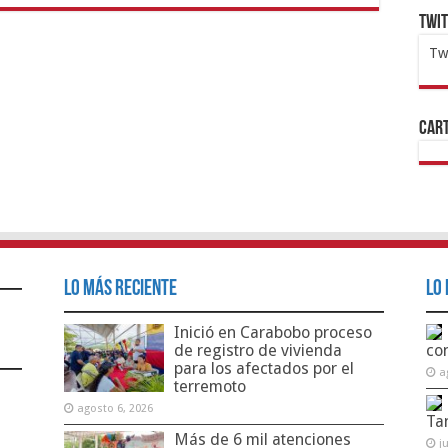
Twi
Tw
1x
ht
Cart
Lo Más Reciente
Lo 
Inició en Carabobo proceso
de registro de vivienda
co
para los afectados por el
a
terremoto
agosto 6, 2026
Ta
Más de 6 mil atenciones
j