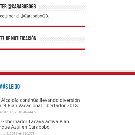
tter @CaraboboGB
eets por el @CaraboboGB.
bet
tps://mvbcasino.com/
Betturkey
Betist
Kralbet
Supertotobet
Tipobet
Matadorbet
Mariobet
Bahis
el de Notificación
Más Leido
Alcaldía continúa llevando diversión
n el Plan Vacacional Libertador 2018
gosto 13, 2018
444,660
Gobernador Lacava activa Plan
nque Azul en Carabobo
unio 3, 2019
330,371