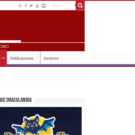
o
Publicaciones
Servicios
que Draculandia