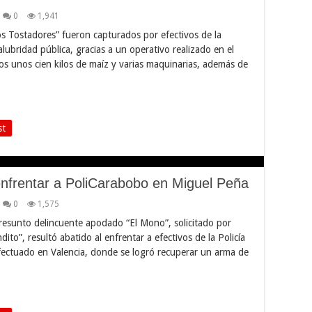
0
1,941
os Tostadores” fueron capturados por efectivos de la
alubridad pública, gracias a un operativo realizado en el
os unos cien kilos de maíz y varias maquinarias, además de
st
 enfrentar a PoliCarabobo en Miguel Peña
0
1,575
resunto delincuente apodado “El Mono”, solicitado por
to”, resultó abatido al enfrentar a efectivos de la Policía
ectuado en Valencia, donde se logró recuperar un arma de