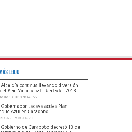
Más Leido
Alcaldía continúa llevando diversión
n el Plan Vacacional Libertador 2018
gosto 13, 2018
445,565
Gobernador Lacava activa Plan
nque Azul en Carabobo
unio 3, 2019
330,511
Gobierno de Carabobo decretó 13 de