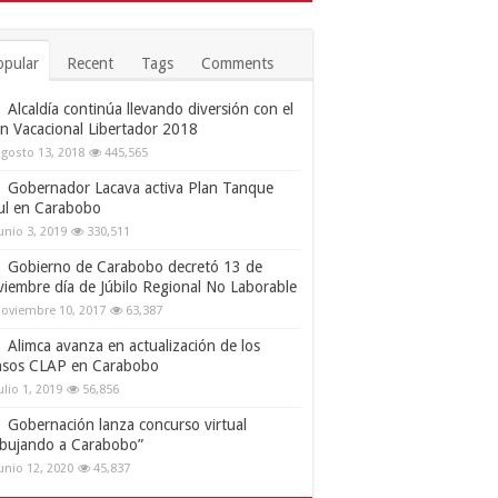
opular
Recent
Tags
Comments
Alcaldía continúa llevando diversión con el
an Vacacional Libertador 2018
gosto 13, 2018
445,565
Gobernador Lacava activa Plan Tanque
ul en Carabobo
unio 3, 2019
330,511
Gobierno de Carabobo decretó 13 de
viembre día de Júbilo Regional No Laborable
oviembre 10, 2017
63,387
Alimca avanza en actualización de los
nsos CLAP en Carabobo
ulio 1, 2019
56,856
Gobernación lanza concurso virtual
ibujando a Carabobo”
unio 12, 2020
45,837