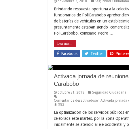
noviembre 2, 2018
Seguridad Ciudadana
Brindando respuesta oportuna a la colecti
funcionarios de PoliCarabobo aprehendieron
de baterías de vehículos en un establecimi
presuntamente estaban siendo comercializ
PoliCarabobo, comisario Pedro …
Leer mas...
Facebook
Twitter
Pintere
Activada jornada de reuniones
Carabobo
octubre 31, 2018
Seguridad Ciudadana
Comentarios desactivados
en Activada jornada 
983
La optimización de los servicios públicos e
celebrada este martes, por la Zona Opera
inicialmente se atendió al eje occidental y