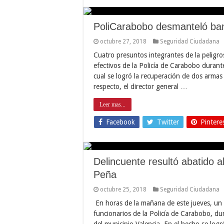
PoliCarabobo desmanteló ban
octubre 27, 2018
Seguridad Ciudadana
Cuatro presuntos integrantes de la peligr
efectivos de la Policía de Carabobo durant
cual se logró la recuperación de dos armas
respecto, el director general …
Leer mas...
Facebook
Twitter
Pintere
Delincuente resultó abatido a
Peña
octubre 25, 2018
Seguridad Ciudadana
En horas de la mañana de este jueves, un 
funcionarios de la Policía de Carabobo, d
del municipio Valencia. En el hecho se log