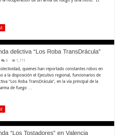
st
da delictiva “Los Roba TransDrácula”
0
1,771
colectividad, quienes han reportado constantes robos en
 a la disposición el Ejecutivo regional, funcionarios de
iva “Los Roba TransDrácula”, en la vía principal de la
n arma de fuego …
st
da “Los Tostadores” en Valencia