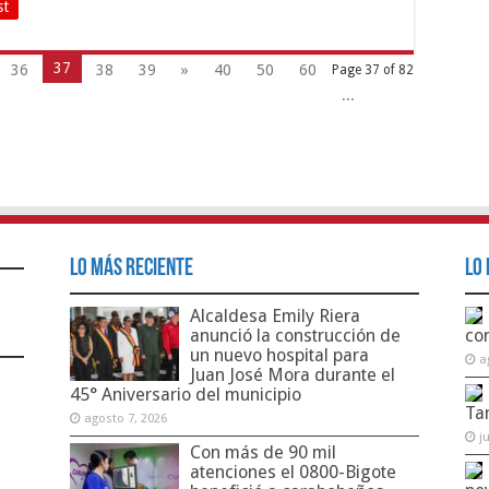
st
37
36
38
39
»
40
50
60
Page 37 of 82
...
Lo Más Reciente
Lo 
Alcaldesa Emily Riera
anunció la construcción de
co
un nuevo hospital para
a
Juan José Mora durante el
45° Aniversario del municipio
Ta
agosto 7, 2026
j
Con más de 90 mil
atenciones el 0800-Bigote