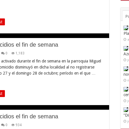
P
st
Pl
a
cidios el fin de semana
0
1,183
Az
j
 activado durante el fin de semana en la parroquia Miguel
omicidio disminuyó en dicha localidad al no registrarse
ado 27 y el domingo 28 de octubre; período en el que …
no
n
st
ce
j
“D
cidios el fin de semana
j
0
934