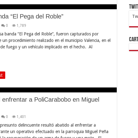
Twi
da “El Pega del Roble”
Tw
1x
ht
0
1,789
osa banda “El Pega del Roble”, fueron capturados por
Cart
e un procedimiento realizado en el municipio Valencia, en el
 de fuego y un vehículo implicado en el hecho. Al
st
l enfrentar a PoliCarabobo en Miguel
0
1,401
presunto delincuente resultó abatido al enfrentar a
urante un operativo efectuado en la parroquia Miguel Peña
ró la recuperación de un arma de fuego y una moto. El