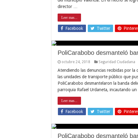
director …
Leer mas...
Facebook
Twitter
Pintere
PoliCarabobo desmanteló ban
octubre 24, 2018
Seguridad Ciudadana
Atendiendo las denuncias recibidas por la 
las unidades de transporte público que puso
PoliCarabobo desmantelaron la banda delict
parroquia Rafael Urdaneta, incautando u
Leer mas...
Facebook
Twitter
Pintere
PoliCarabobo desmanteló ban