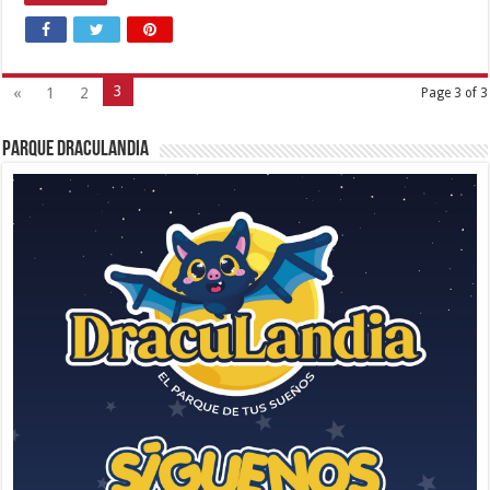
3
«
1
2
Page 3 of 3
Parque Draculandia