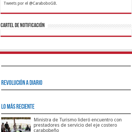
Tweets por el @CaraboboGB.
1xbet
https://mvbcasino.com/
Betturkey
Betist
Kralbet
Supertotobet
Tipobet
Matadorbet
Mariobet
Cartel de Notificación
Revolución a Diario
Lo Más Reciente
Ministra de Turismo lideró encuentro con
prestadores de servicio del eje costero
carabobeño