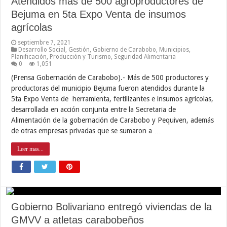
Atendidos más de 500 agroproductores de
Bejuma en 5ta Expo Venta de insumos
agrícolas
septiembre 7, 2021
Desarrollo Social
,
Gestión
,
Gobierno de Carabobo
,
Municipios
,
Planificación
,
Producción y Turismo
,
Seguridad Alimentaria
0
1,051
(Prensa Gobernación de Carabobo).- Más de 500 productores y
productoras del municipio Bejuma fueron atendidos durante la
5ta Expo Venta de herramienta, fertilizantes e insumos agrícolas,
desarrollada en acción conjunta entre la Secretaria de
Alimentación de la gobernación de Carabobo y Pequiven, además
de otras empresas privadas que se sumaron a …
Leer mas...
Gobierno Bolivariano entregó viviendas de la
GMVV a atletas carabobeños