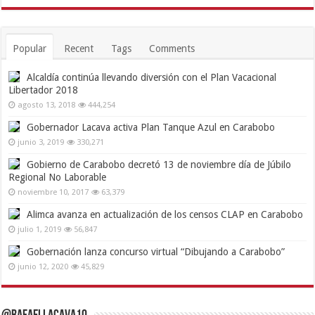
Popular
Recent
Tags
Comments
Alcaldía continúa llevando diversión con el Plan Vacacional
Libertador 2018
agosto 13, 2018
444,254
Gobernador Lacava activa Plan Tanque Azul en Carabobo
junio 3, 2019
330,271
Gobierno de Carabobo decretó 13 de noviembre día de Júbilo
Regional No Laborable
noviembre 10, 2017
63,379
Alimca avanza en actualización de los censos CLAP en Carabobo
julio 1, 2019
56,847
Gobernación lanza concurso virtual “Dibujando a Carabobo”
junio 12, 2020
45,829