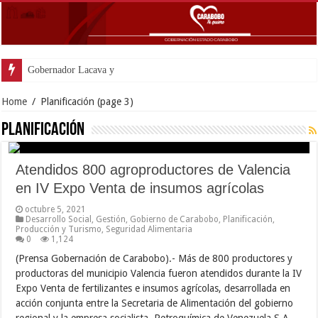
Gobernador Lacava y alcaldesa Riera supervisa
Home
/
Planificación
(page 3)
Planificación
Atendidos 800 agroproductores de Valencia
en IV Expo Venta de insumos agrícolas
octubre 5, 2021
Desarrollo Social
,
Gestión
,
Gobierno de Carabobo
,
Planificación
,
Producción y Turismo
,
Seguridad Alimentaria
0
1,124
(Prensa Gobernación de Carabobo).- Más de 800 productores y
productoras del municipio Valencia fueron atendidos durante la IV
Expo Venta de fertilizantes e insumos agrícolas, desarrollada en
acción conjunta entre la Secretaria de Alimentación del gobierno
regional y la empresa socialista, Petroquímica de Venezuela S.A.