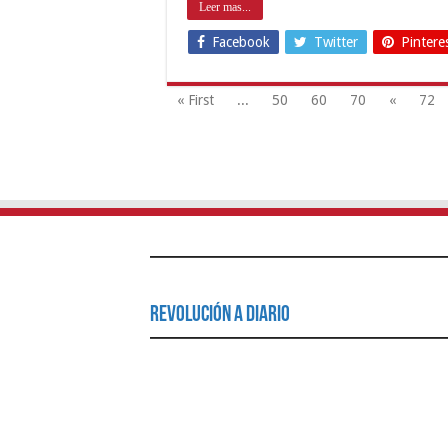
Leer mas...
Facebook
Twitter
Pintere
« First
...
50
60
70
«
72
Revolución a Diario