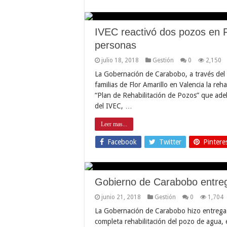
IVEC reactivó dos pozos en Fl
personas
julio 18, 2018
Gestión
0
2,150
La Gobernación de Carabobo, a través del I
familias de Flor Amarillo en Valencia la re
“Plan de Rehabilitación de Pozos” que adel
del IVEC, …
Leer mas...
Facebook
Twitter
Pintere
Gobierno de Carabobo entreg
junio 21, 2018
Gestión
0
1,704
La Gobernación de Carabobo hizo entrega 
completa rehabilitación del pozo de agua, 