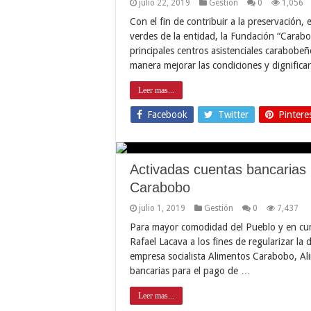
julio 22, 2019
Gestión
0
1,056
Con el fin de contribuir a la preservación, 
verdes de la entidad, la Fundación “Carab
principales centros asistenciales carabobe
manera mejorar las condiciones y dignifica
Leer mas...
Facebook
Twitter
Pintere
Activadas cuentas bancarias
Carabobo
julio 1, 2019
Gestión
0
7,437
Para mayor comodidad del Pueblo y en cum
Rafael Lacava a los fines de regularizar la 
empresa socialista Alimentos Carabobo, Al
bancarias para el pago de …
Leer mas...