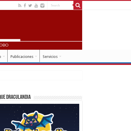
o
Publicaciones
Servicios
que Draculandia