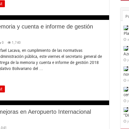
st
P
emoria y cuenta e informe de gestión
Pl
a
0
1,740
fael Lacava, en cumplimiento de las normativas
Az
administración pública, este viernes el secretario general de
j
ntrega de la memoria y cuenta e informe de gestión 2018
islativo Bolivariano del …
no
n
st
ce
j
ejoras en Aeropuerto Internacional
“D
j
,041