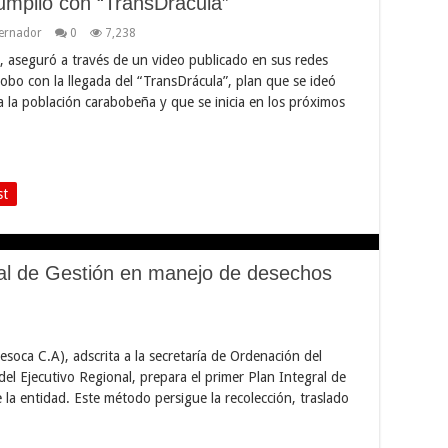
mplió con “TransDrácula”
ernador
0
7,238
 aseguró a través de un video publicado en sus redes
bobo con la llegada del “TransDrácula”, plan que se ideó
a la población carabobeña y que se inicia en los próximos
st
ral de Gestión en manejo de desechos
oca C.A), adscrita a la secretaría de Ordenación del
del Ejecutivo Regional, prepara el primer Plan Integral de
la entidad. Este método persigue la recolección, traslado