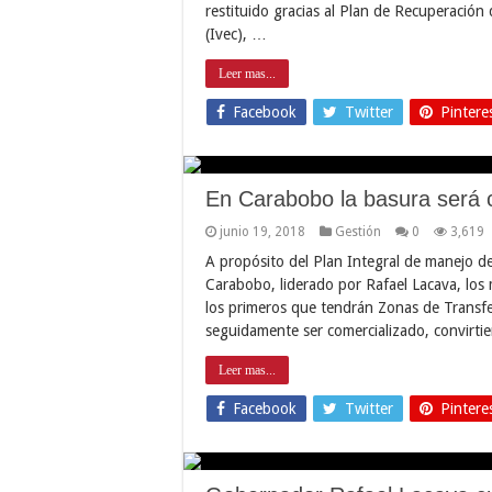
restituido gracias al Plan de Recuperación
(Ivec), …
Leer mas...
Facebook
Twitter
Pintere
En Carabobo la basura será 
junio 19, 2018
Gestión
0
3,619
A propósito del Plan Integral de manejo de
Carabobo, liderado por Rafael Lacava, los 
los primeros que tendrán Zonas de Transfe
seguidamente ser comercializado, convirti
Leer mas...
Facebook
Twitter
Pintere