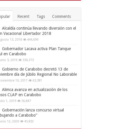
opular
Recent
Tags
Comments
Alcaldía continúa llevando diversión con el
an Vacacional Libertador 2018
gosto 13, 2018
444,699
Gobernador Lacava activa Plan Tanque
ul en Carabobo
unio 3, 2019
330,373
Gobierno de Carabobo decretó 13 de
viembre día de Júbilo Regional No Laborable
oviembre 10, 2017
63,381
Alimca avanza en actualización de los
nsos CLAP en Carabobo
ulio 1, 2019
56,847
Gobernación lanza concurso virtual
ibujando a Carabobo”
unio 12, 2020
45,832