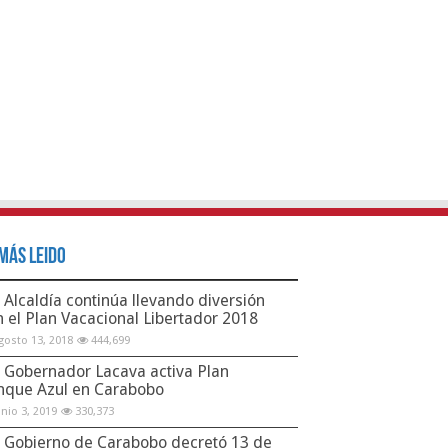
Más Leido
Alcaldía continúa llevando diversión
n el Plan Vacacional Libertador 2018
gosto 13, 2018
444,699
Gobernador Lacava activa Plan
nque Azul en Carabobo
unio 3, 2019
330,373
Gobierno de Carabobo decretó 13 de