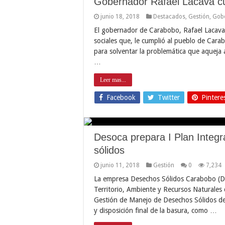
Gobernador Rafael Lacava cu
junio 18, 2018
Destacados
,
Gestión
,
Gob
El gobernador de Carabobo, Rafael Lacava,
sociales que, le cumplió al pueblo de Cara
para solventar la problemática que aqueja 
…
Leer mas...
Facebook
Twitter
Pintere
Desoca prepara I Plan Integ
sólidos
junio 11, 2018
Gestión
0
7,234
La empresa Desechos Sólidos Carabobo (Des
Territorio, Ambiente y Recursos Naturales 
Gestión de Manejo de Desechos Sólidos de 
y disposición final de la basura, como …