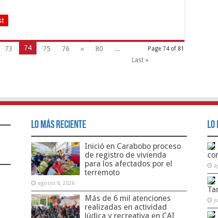
st
74
73
75
76
»
80
...
Page 74 of 81
Last »
Lo Más Reciente
Lo 
Inició en Carabobo proceso
de registro de vivienda
co
para los afectados por el
a
terremoto
agosto 6, 2026
Ta
Más de 6 mil atenciones
j
realizadas en actividad
lúdica y recreativa en CAI