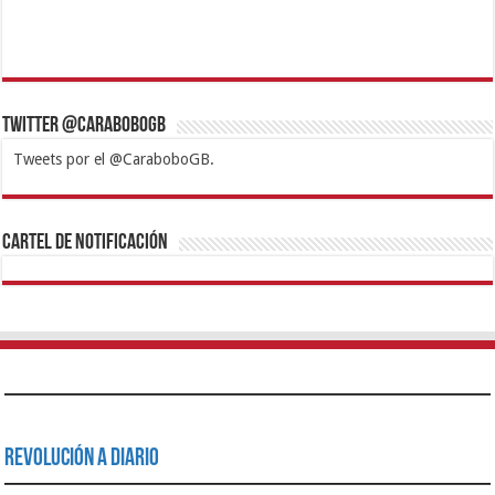
Twitter @CaraboboGB
Tweets por el @CaraboboGB.
1xbet
https://mvbcasino.com/
Betturkey
Betist
Kralbet
Supertotobet
Tipobet
Matadorbet
Mariobet
Cartel de Notificación
Revolución a Diario