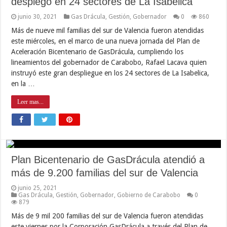
desplegó en 24 sectores de La Isabelica
junio 30, 2021
Gas Drácula
,
Gestión
,
Gobernador
0
860
Más de nueve mil familias del sur de Valencia fueron atendidas
este miércoles, en el marco de una nueva jornada del Plan de
Aceleración Bicentenario de GasDrácula, cumpliendo los
lineamientos del gobernador de Carabobo, Rafael Lacava quien
instruyó este gran despliegue en los 24 sectores de La Isabelica,
en la …
Leer mas...
Plan Bicentenario de GasDrácula atendió a
más de 9.200 familias del sur de Valencia
junio 25, 2021
Gas Drácula
,
Gestión
,
Gobernador
,
Gobierno de Carabobo
0
879
Más de 9 mil 200 familias del sur de Valencia fueron atendidas
este viernes por la Corporación GasDrácula a través del Plan de