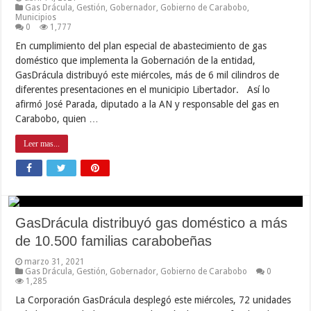
Gas Drácula
,
Gestión
,
Gobernador
,
Gobierno de Carabobo
,
Municipios
0
1,777
En cumplimiento del plan especial de abastecimiento de gas
doméstico que implementa la Gobernación de la entidad,
GasDrácula distribuyó este miércoles, más de 6 mil cilindros de
diferentes presentaciones en el municipio Libertador. Así lo
afirmó José Parada, diputado a la AN y responsable del gas en
Carabobo, quien …
Leer mas...
GasDrácula distribuyó gas doméstico a más
de 10.500 familias carabobeñas
marzo 31, 2021
Gas Drácula
,
Gestión
,
Gobernador
,
Gobierno de Carabobo
0
1,285
La Corporación GasDrácula desplegó este miércoles, 72 unidades