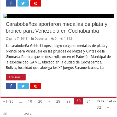
Carabobeños aportaron medallas de plata y
bronce para Venezuela en Cochabamba
junio 7, 2018
Deportes
0
1,892
La carabobeña Grisbel López, logró colgarse medallas de plata y
bronce para Venezuela en las pruebas de Mazas y Cintas de la
Gimnasia Rítmica que se desarrollaron en el Pabellón Municipal de
la especialidad GAMC, ubicado en la ciudad de Cochabamba,
Bolivia, localidad que alberga los XI Juegos Suramericanos. La …
Leer mas...
30
« First
...
10
20
«
28
29
31
Page 30 of 47
32
»
40
...
Last »