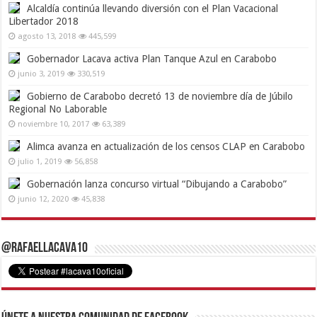
Alcaldía continúa llevando diversión con el Plan Vacacional
Libertador 2018
agosto 13, 2018
445,599
Gobernador Lacava activa Plan Tanque Azul en Carabobo
junio 3, 2019
330,519
Gobierno de Carabobo decretó 13 de noviembre día de Júbilo
Regional No Laborable
noviembre 10, 2017
63,389
Alimca avanza en actualización de los censos CLAP en Carabobo
julio 1, 2019
56,858
Gobernación lanza concurso virtual “Dibujando a Carabobo”
junio 12, 2020
45,838
@RafaelLacava10