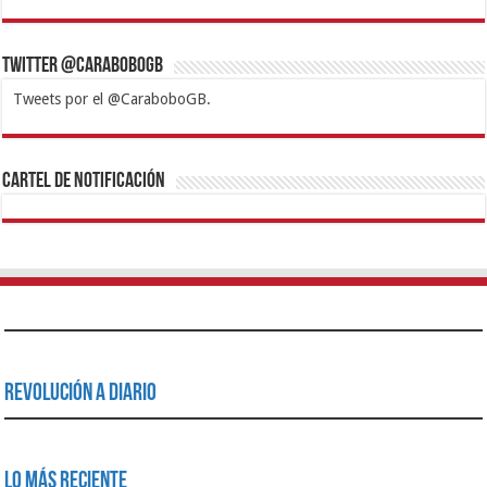
Twitter @CaraboboGB
Tweets por el @CaraboboGB.
1xbet
https://mvbcasino.com/
Betturkey
Betist
Kralbet
Supertotobet
Tipobet
Matadorbet
Mariobet
Cartel de Notificación
Revolución a Diario
Lo Más Reciente