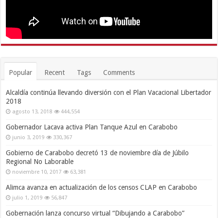
Popular
Recent
Tags
Comments
Alcaldía continúa llevando diversión con el Plan Vacacional Libertador
2018
agosto 13, 2018
444,554
Gobernador Lacava activa Plan Tanque Azul en Carabobo
junio 3, 2019
330,367
Gobierno de Carabobo decretó 13 de noviembre día de Júbilo
Regional No Laborable
noviembre 10, 2017
63,381
Alimca avanza en actualización de los censos CLAP en Carabobo
julio 1, 2019
56,847
Gobernación lanza concurso virtual “Dibujando a Carabobo”