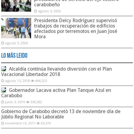
carabobeño
agosto 5, 2026
Presidenta Delcy Rodríguez supervisó
trabajos de recuperación de edificios
afectados por terremotos en Juan José
Mora
agosto 5, 2026
Lo Más Leido
Alcaldía continúa llevando diversión con el Plan
Vacacional Libertador 2018
agosto 13, 2018
444,523
Gobernador Lacava activa Plan Tanque Azul en
Carabobo
junio 3, 2019
330,362
Gobierno de Carabobo decretó 13 de noviembre día de
Júbilo Regional No Laborable
noviembre 10, 2017
63,379