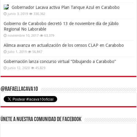
Gobernador Lacava activa Plan Tanque Azul en Carabobo
junio 3, 2019
330,362
Gobierno de Carabobo decretó 13 de noviembre día de Júbilo
Regional No Laborable
noviembre 10, 2017
63,379
Alimca avanza en actualización de los censos CLAP en Carabobo
julio 1, 2019
56,847
Gobernación lanza concurso virtual “Dibujando a Carabobo”
junio 12, 2020
45,829
@RafaelLacava10
Únete a nuestra comunidad de Facebook