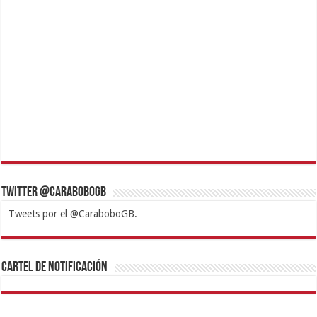
Twitter @CaraboboGB
Tweets por el @CaraboboGB.
1xbet
https://mvbcasino.com/
Betturkey
Betist
Kralbet
Supertotobet
Tipobet
Matadorbet
Mariobet
Cartel de Notificación