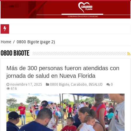
Gobernador Lacava y alcaldesa Riera supervis
Home
/
0800 Bigote
(page 2)
0800 Bigote
Más de 300 personas fueron atendidas con
jornada de salud en Nueva Florida
noviembre 17, 2025
0800 Bigote
,
Carabobo
,
INSALUD
0
616