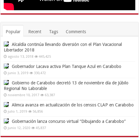
Popular
Recent
Tags
Comments
Alcaldía continúa llevando diversión con el Plan Vacacional
Libertador 2018
agosto 13, 2018
445,425
Gobernador Lacava activa Plan Tanque Azul en Carabobo
junio 3, 2019
330,472
Gobierno de Carabobo decretó 13 de noviembre día de Júbilo
Regional No Laborable
noviembre 10, 2017
63,387
Alimca avanza en actualización de los censos CLAP en Carabobo
julio 1, 2019
56,856
Gobernación lanza concurso virtual “Dibujando a Carabobo”
junio 12, 2020
45,837