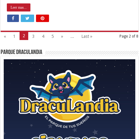
Leer mas...
2
«
1
3
4
5
»
...
Last »
Page 2 of 8
Parque Draculandia