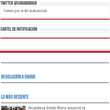
Twitter @CaraboboGB
Tweets por el @CaraboboGB.
1xbet
https://mvbcasino.com/
Betturkey
Betist
Kralbet
Supertotobet
Tipobet
Matadorbet
Mariobet
Cartel de Notificación
Revolución a Diario
Lo Más Reciente
Alcaldesa Emily Riera anunció la