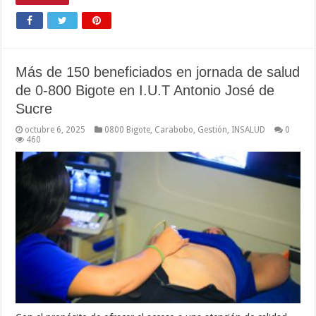
Más de 150 beneficiados en jornada de salud
de 0-800 Bigote en I.U.T Antonio José de
Sucre
octubre 6, 2025
0800 Bigote
,
Carabobo
,
Gestión
,
INSALUD
0
460