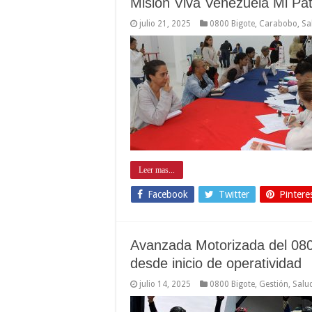
Misión Viva Venezuela Mi Pa
julio 21, 2025
0800 Bigote
,
Carabobo
,
Sa
Leer mas...
Facebook
Twitter
Pintere
Avanzada Motorizada del 080
desde inicio de operatividad
julio 14, 2025
0800 Bigote
,
Gestión
,
Salu