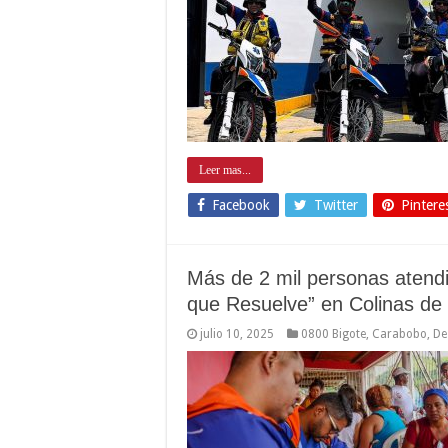
Leer mas...
Facebook
Twitter
Pintere
Más de 2 mil personas atend
que Resuelve” en Colinas d
julio 10, 2025
0800 Bigote
,
Carabobo
,
De