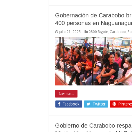
Gobernación de Carabobo bri
400 personas en Naguanagu
julio 21, 2025
0800 Bigote
,
Carabobo
,
Sa
Leer mas...
Facebook
Twitter
Pintere
Gobierno de Carabobo respal