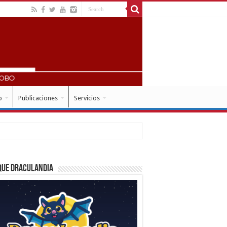
o
Publicaciones
Servicios
que Draculandia