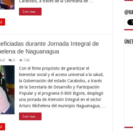
Carabobo, a través de la Secretaría de …
Leer mas...
@Ra
st
Únet
ficiadas durante Jornada Integral de
ichelena de Naguanagua
lud
0
740
Con el firme propósito de garantizar el
bienestar social y el acceso universal a la salud,
la Gobernación del estado Carabobo, a través
de la Secretaría de Desarrollo y Participación
Popular y el programa 0-800 Bigote, desplegó
una Jornada de Atención Integral en el sector
Arturo Michelena del municipio Naguanagua, …
Leer mas...
st