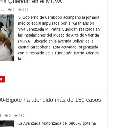
tria Querida” en el MUVA
lud
0
561
El Gobierno de Carabobo acompañó la jornada
médico-social impulsada por la “Gran Misión
Viva Venezuela Mi Patria Querida”, realizada en
las instalaciones del Museo de Arte de Valencia
(MUVA), ubicado en la avenida Bolívar de la
capital carabobeña. Esta actividad, organizada
con el respaldo de la Fundación Barrio Adentro,
la …
st
0-Bigote ha atendido más de 150 casos
d
0
530
La Avanzada Motorizada del 0800-Bigote ha