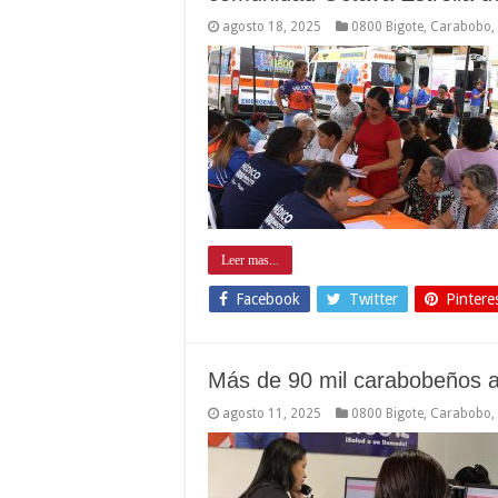
agosto 18, 2025
0800 Bigote
,
Carabobo
,
Leer mas...
Facebook
Twitter
Pintere
Más de 90 mil carabobeños at
agosto 11, 2025
0800 Bigote
,
Carabobo
,