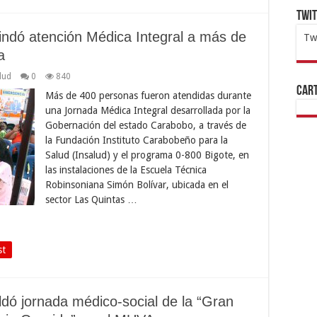
Twi
ndó atención Médica Integral a más de
Tw
a
1x
ht
lud
0
840
Cart
Más de 400 personas fueron atendidas durante
una Jornada Médica Integral desarrollada por la
Gobernación del estado Carabobo, a través de
la Fundación Instituto Carabobeño para la
Salud (Insalud) y el programa 0-800 Bigote, en
las instalaciones de la Escuela Técnica
Robinsoniana Simón Bolívar, ubicada en el
sector Las Quintas …
st
dó jornada médico-social de la “Gran