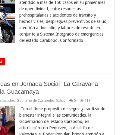
atendido a más de 150 casos en su primer mes
de operatividad, entre respuestas
prehospitalarias a accidentes de tránsito y
hechos viales, despliegues preventivos de salud,
atención a domicilio, y labores de rescate en
conjunto a Sistema Integrado de emergencias
del estado Carabobo. Conformado …
st
idas en Jornada Social “La Caravana
e la Guacamaya
stacados
,
Gobierno de Carabobo
,
Salud
0
713
Con el firme propósito de seguir garantizando
bienestar integral a las comunidades, la
Gobernación del estado Carabobo, en
articulación con Pequiven, la Alcaldía de
Valencia y el Poder Popular, brindó atención a