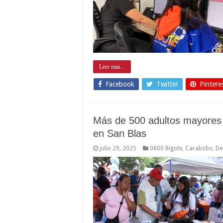
Leer mas...
Facebook
Twitter
Pintere
Más de 500 adultos mayores 
en San Blas
julio 29, 2025
0800 Bigote
,
Carabobo
,
De