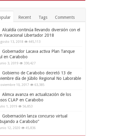
opular
Recent
Tags
Comments
Alcaldía continúa llevando diversión con el
an Vacacional Libertador 2018
gosto 13, 2018
445,113
Gobernador Lacava activa Plan Tanque
ul en Carabobo
unio 3, 2019
330,427
Gobierno de Carabobo decretó 13 de
viembre día de Júbilo Regional No Laborable
oviembre 10, 2017
63,385
Alimca avanza en actualización de los
nsos CLAP en Carabobo
ulio 1, 2019
56,853
Gobernación lanza concurso virtual
ibujando a Carabobo”
unio 12, 2020
45,836