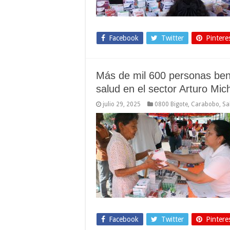
Facebook
Twitter
Pintere
Más de mil 600 personas bene
salud en el sector Arturo M
julio 29, 2025
0800 Bigote
,
Carabobo
,
Sa
Facebook
Twitter
Pintere