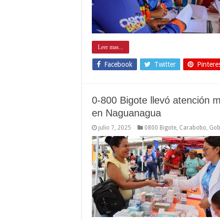
Leer mas...
Facebook
Twitter
Pintere
0-800 Bigote llevó atención 
en Naguanagua
julio 7, 2025
0800 Bigote
,
Carabobo
,
Gob