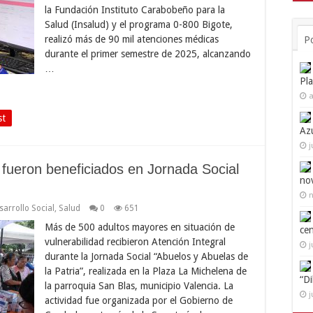
la Fundación Instituto Carabobeño para la
Salud (Insalud) y el programa 0-800 Bigote,
realizó más de 90 mil atenciones médicas
P
durante el primer semestre de 2025, alcanzando
…
Pl
a
st
Az
j
fueron beneficiados en Jornada Social
no
n
sarrollo Social
,
Salud
0
651
Más de 500 adultos mayores en situación de
ce
vulnerabilidad recibieron Atención Integral
j
durante la Jornada Social “Abuelos y Abuelas de
la Patria”, realizada en la Plaza La Michelena de
“D
la parroquia San Blas, municipio Valencia. La
j
actividad fue organizada por el Gobierno de