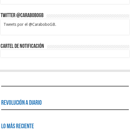
Twitter @CaraboboGB
Tweets por el @CaraboboGB.
1xbet
https://mvbcasino.com/
Betturkey
Betist
Kralbet
Supertotobet
Tipobet
Matadorbet
Mariobet
Cartel de Notificación
Revolución a Diario
Lo Más Reciente