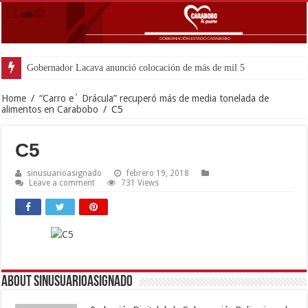
Gobernador Lacava anunció colocación de más de mil 500 toneladas de
Home
/
“Carro e´ Drácula” recuperó más de media tonelada de
alimentos en Carabobo
/
C5
C5
sinusuarioasignado
febrero 19, 2018
Leave a comment
731 Views
About sinusuarioasignado