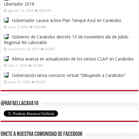
Libertador 2018
agosto 13, 2018
445,479
Gobernador Lacava activa Plan Tanque Azul en Carabobo
junio 3, 2019
330,484
Gobierno de Carabobo decretó 13 de noviembre día de Júbilo
Regional No Laborable
noviembre 10, 2017
63,387
Alimca avanza en actualización de los censos CLAP en Carabobo
julio 1, 2019
56,856
Gobernación lanza concurso virtual “Dibujando a Carabobo”
junio 12, 2020
45,837
@RafaelLacava10
Únete a nuestra comunidad de Facebook