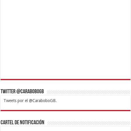
Twitter @CaraboboGB
Tweets por el @CaraboboGB.
1xbet
https://mvbcasino.com/
Betturkey
Betist
Kralbet
Supertotobet
Tipobet
Matadorbet
Mariobet
Cartel de Notificación