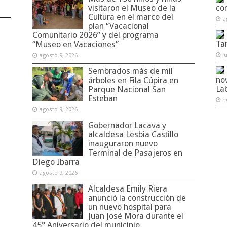
visitaron el Museo de la
co
Cultura en el marco del
a
plan “Vacacional
Comunitario 2026” y del programa
Ta
“Museo en Vacaciones”
j
agosto 9, 2026
Sembrados más de mil
no
árboles en Fila Cúpira en
La
Parque Nacional San
Esteban
n
agosto 9, 2026
Gobernador Lacava y
alcaldesa Lesbia Castillo
inauguraron nuevo
Terminal de Pasajeros en
Diego Ibarra
agosto 9, 2026
Alcaldesa Emily Riera
anunció la construcción de
un nuevo hospital para
Juan José Mora durante el
45° Aniversario del municipio