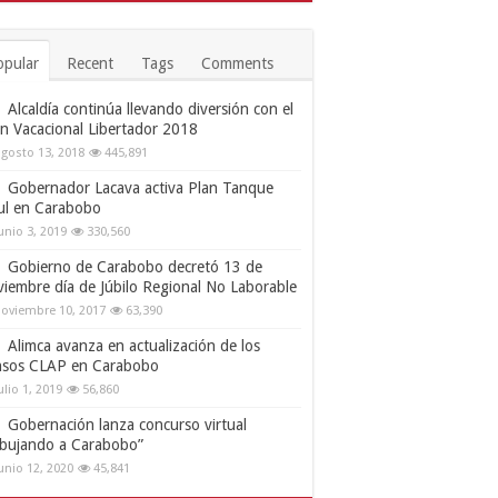
opular
Recent
Tags
Comments
Alcaldía continúa llevando diversión con el
an Vacacional Libertador 2018
gosto 13, 2018
445,891
Gobernador Lacava activa Plan Tanque
ul en Carabobo
unio 3, 2019
330,560
Gobierno de Carabobo decretó 13 de
viembre día de Júbilo Regional No Laborable
oviembre 10, 2017
63,390
Alimca avanza en actualización de los
nsos CLAP en Carabobo
ulio 1, 2019
56,860
Gobernación lanza concurso virtual
ibujando a Carabobo”
unio 12, 2020
45,841