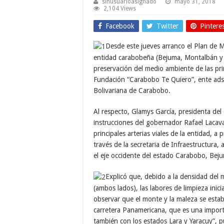
sinusuarioasignado
mayo 31, 2018
2,104 Views
Facebook
Twitter
Pintere
Desde este jueves arranco el Plan de M
entidad carabobeña (Bejuma, Montalbán y 
preservación del medio ambiente de las prin
Fundación “Carabobo Te Quiero”, ente adscr
Bolivariana de Carabobo.
Al respecto, Glamys García, presidenta del
instrucciones del gobernador Rafael Lacava 
principales arterias viales de la entidad, 
través de la secretaria de Infraestructura
el eje occidente del estado Carabobo, Bej
Explicó que, debido a la densidad del 
(ambos lados), las labores de limpieza ini
observar que el monte y la maleza se esta
carretera Panamericana, que es una import
también con los estados Lara y Yaracuy”, p