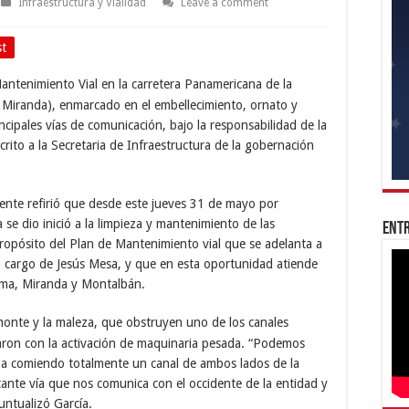
Infraestructura y Vialidad
Leave a comment
st
antenimiento Vial en la carretera Panamericana de la
Miranda), enmarcado en el embellecimiento, ornato y
cipales vías de comunicación, bajo la responsabilidad de la
ito a la Secretaria de Infraestructura de la gobernación
 ente refirió que desde este jueves 31 de mayo por
se dio inició a la limpieza y mantenimiento de las
Entr
a propósito del Plan de Mantenimiento vial que se adelanta a
, a cargo de Jesús Mesa, y que en esta oportunidad atiende
uma, Miranda y Montalbán.
monte y la maleza, que obstruyen uno de los canales
ciaron con la activación de maquinaria pesada. “Podemos
ba comiendo totalmente un canal de ambos lados de la
ante vía que nos comunica con el occidente de la entidad y
untualizó García.