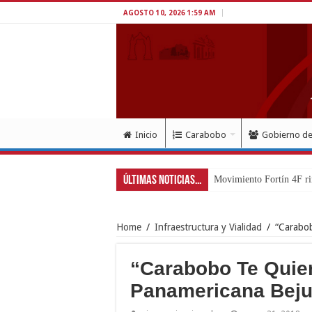
AGOSTO 10, 2026 1:59 AM
Inicio
Carabobo
Gobierno d
Últimas Noticias...
Movimiento Fortín 4F ri
Home
/
Infraestructura y Vialidad
/
“Carabob
“Carabobo Te Quier
Panamericana Bej