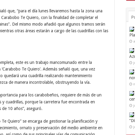
ló que, “para el día lunes llevaremos hasta la zona una
P
n Carabobo Te Quiero, con la finalidad de completar el
quinas”. Del mismo modo añadió que algunos tramos serán
ntras otras áreas estarán a cargo de las cuadrillas con las
Pl
a
Az
mpleta, este es un trabajo mancomunado entre la
j
ón ‘Carabobo Te Quiero’. Además señaló que, una vez
ato quedará una cuadrilla realizando mantenimiento
no
rezca de manera incontrolable, obstruyendo la vía.
n
 importancia para los carabobeños, requiere de más de un
ce
y cuadrillas, porque la carretera fue encontrada en
j
 de 10 años”, aseguró.
“D
Te Quiero” se encarga de gestionar la planificación y
j
lecimiento, ornato y preservación del medio ambiente en
o, así como de sus principales vías de comunicación.