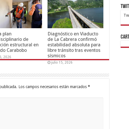
Twi
Tw
1x
ht
 plan
Diagnóstico en Viaducto
Cart
isciplinario de
de La Cabrera confirmó
ción estructural en
estabilidad absoluta para
ado Carabobo
libre tránsito tras eventos
sísmicos
16, 2026
julio 15, 2026
publicada.
Los campos necesarios están marcados
*