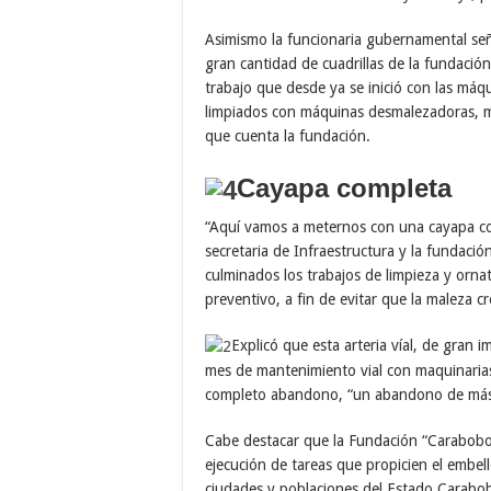
Asimismo la funcionaria gubernamental seña
gran cantidad de cuadrillas de la fundació
trabajo que desde ya se inició con las má
limpiados con máquinas desmalezadoras, mie
que cuenta la fundación.
Cayapa completa
“Aquí vamos a meternos con una cayapa co
secretaria de Infraestructura y la fundaci
culminados los trabajos de limpieza y orn
preventivo, a fin de evitar que la maleza c
Explicó que esta arteria víal, de gran
mes de mantenimiento vial con maquinarias 
completo abandono, “un abandono de más
Cabe destacar que la Fundación “Carabobo 
ejecución de tareas que propicien el embel
ciudades y poblaciones del Estado Carabob