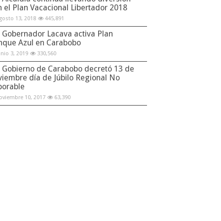
n el Plan Vacacional Libertador 2018
gosto 13, 2018
445,891
Gobernador Lacava activa Plan
nque Azul en Carabobo
unio 3, 2019
330,560
Gobierno de Carabobo decretó 13 de
viembre día de Júbilo Regional No
borable
oviembre 10, 2017
63,390