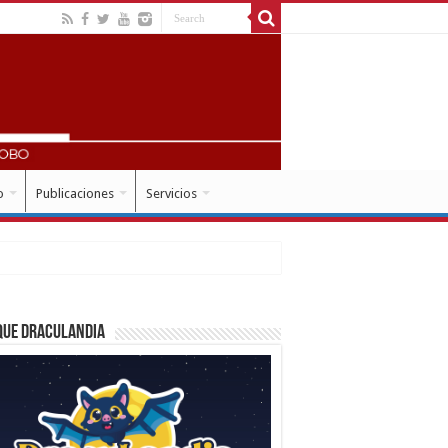
o
Publicaciones
Servicios
que Draculandia