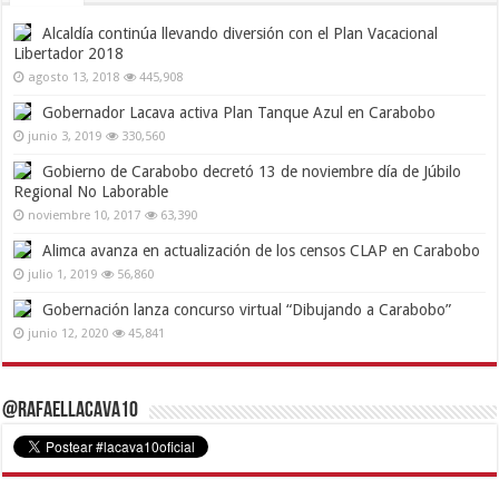
Alcaldía continúa llevando diversión con el Plan Vacacional
Libertador 2018
agosto 13, 2018
445,908
Gobernador Lacava activa Plan Tanque Azul en Carabobo
junio 3, 2019
330,560
Gobierno de Carabobo decretó 13 de noviembre día de Júbilo
Regional No Laborable
noviembre 10, 2017
63,390
Alimca avanza en actualización de los censos CLAP en Carabobo
julio 1, 2019
56,860
Gobernación lanza concurso virtual “Dibujando a Carabobo”
junio 12, 2020
45,841
@RafaelLacava10