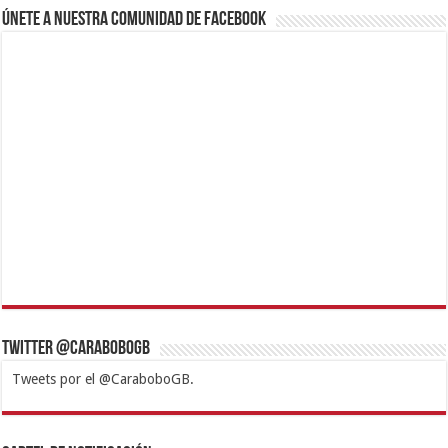
Únete a nuestra comunidad de Facebook
Twitter @CaraboboGB
Tweets por el @CaraboboGB.
1xbet
https://mvbcasino.com/
Betturkey
Betist
Kralbet
Supertotobet
Tipobet
Matadorbet
Mariobet