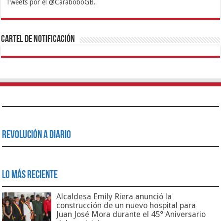
Tweets por el @CaraboboGB.
1xbet
https://mvbcasino.com/
Betturkey
Betist
Kralbet
Supertotobet
Tipobet
Matadorbet
Mariobet
Cartel de Notificación
Revolución a Diario
Lo Más Reciente
Alcaldesa Emily Riera anunció la
construcción de un nuevo hospital para
Juan José Mora durante el 45° Aniversario