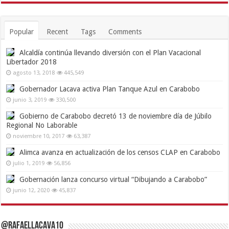
Popular
Recent
Tags
Comments
Alcaldía continúa llevando diversión con el Plan Vacacional
Libertador 2018
agosto 13, 2018
445,549
Gobernador Lacava activa Plan Tanque Azul en Carabobo
junio 3, 2019
330,500
Gobierno de Carabobo decretó 13 de noviembre día de Júbilo
Regional No Laborable
noviembre 10, 2017
63,387
Alimca avanza en actualización de los censos CLAP en Carabobo
julio 1, 2019
56,856
Gobernación lanza concurso virtual “Dibujando a Carabobo”
junio 12, 2020
45,837
@RafaelLacava10