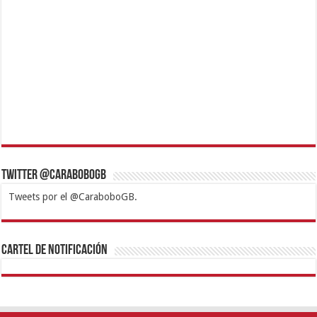
Twitter @CaraboboGB
Tweets por el @CaraboboGB.
1xbet
https://mvbcasino.com/
Betturkey
Betist
Kralbet
Supertotobet
Tipobet
Matadorbet
Mariobet
Cartel de Notificación