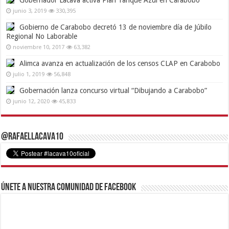
junio 3, 2019
330,395
Gobierno de Carabobo decretó 13 de noviembre día de Júbilo
Regional No Laborable
noviembre 10, 2017
63,382
Alimca avanza en actualización de los censos CLAP en Carabobo
julio 1, 2019
56,848
Gobernación lanza concurso virtual “Dibujando a Carabobo”
junio 12, 2020
45,833
@RafaelLacava10
Únete a nuestra comunidad de Facebook