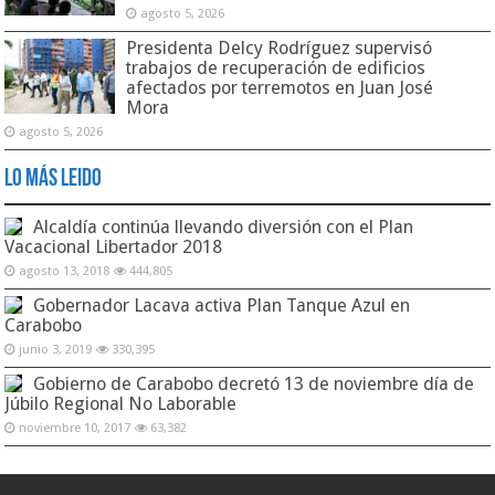
agosto 5, 2026
Presidenta Delcy Rodríguez supervisó
trabajos de recuperación de edificios
afectados por terremotos en Juan José
Mora
agosto 5, 2026
Lo Más Leido
Alcaldía continúa llevando diversión con el Plan
Vacacional Libertador 2018
agosto 13, 2018
444,805
Gobernador Lacava activa Plan Tanque Azul en
Carabobo
junio 3, 2019
330,395
Gobierno de Carabobo decretó 13 de noviembre día de
Júbilo Regional No Laborable
noviembre 10, 2017
63,382