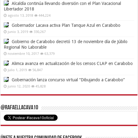
Alcaldía continúa llevando diversión con el Plan Vacacional
Libertador 2018
agosto 13, 2018
444,224
Gobernador Lacava activa Plan Tanque Azul en Carabobo
junio 3, 2019
330,267
Gobierno de Carabobo decretó 13 de noviembre día de Júbilo
Regional No Laborable
noviembre 10, 2017
63,379
Alimca avanza en actualización de los censos CLAP en Carabobo
julio 1, 2019
56,847
Gobernación lanza concurso virtual “Dibujando a Carabobo”
junio 12, 2020
45,828
@RafaelLacava10