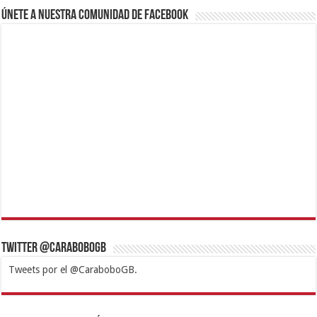
Únete a nuestra comunidad de Facebook
Twitter @CaraboboGB
Tweets por el @CaraboboGB.
1xbet
https://mvbcasino.com/
Betturkey
Betist
Kralbet
Supertotobet
Tipobet
Matadorbet
Mariobet