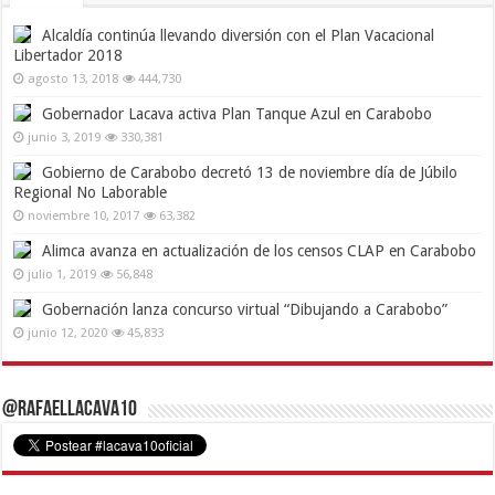
Alcaldía continúa llevando diversión con el Plan Vacacional
Libertador 2018
agosto 13, 2018
444,730
Gobernador Lacava activa Plan Tanque Azul en Carabobo
junio 3, 2019
330,381
Gobierno de Carabobo decretó 13 de noviembre día de Júbilo
Regional No Laborable
noviembre 10, 2017
63,382
Alimca avanza en actualización de los censos CLAP en Carabobo
julio 1, 2019
56,848
Gobernación lanza concurso virtual “Dibujando a Carabobo”
junio 12, 2020
45,833
@RafaelLacava10