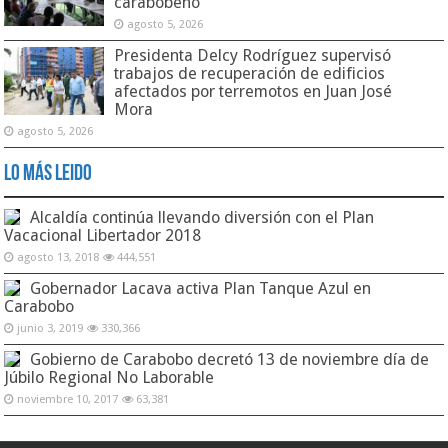
carabobeño
agosto 5, 2026
Presidenta Delcy Rodríguez supervisó
trabajos de recuperación de edificios
afectados por terremotos en Juan José
Mora
agosto 5, 2026
Lo Más Leido
Alcaldía continúa llevando diversión con el Plan
Vacacional Libertador 2018
agosto 13, 2018
444,551
Gobernador Lacava activa Plan Tanque Azul en
Carabobo
junio 3, 2019
330,366
Gobierno de Carabobo decretó 13 de noviembre día de
Júbilo Regional No Laborable
noviembre 10, 2017
63,381