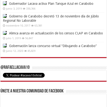
Gobernador Lacava activa Plan Tanque Azul en Carabobo
junio 3, 2019
330,366
Gobierno de Carabobo decretó 13 de noviembre día de Júbilo
Regional No Laborable
noviembre 10, 2017
63,381
Alimca avanza en actualización de los censos CLAP en Carabobo
julio 1, 2019
56,847
Gobernación lanza concurso virtual “Dibujando a Carabobo”
junio 12, 2020
45,829
@RafaelLacava10
Únete a nuestra comunidad de Facebook