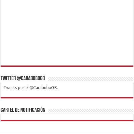
Twitter @CaraboboGB
Tweets por el @CaraboboGB.
1xbet
https://mvbcasino.com/
Betturkey
Betist
Kralbet
Supertotobet
Tipobet
Matadorbet
Mariobet
Cartel de Notificación