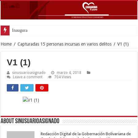
Inaugurada con éxito of
Home
/
Capturadas 15 personas incursas en varios delitos
/
V1 (1)
V1 (1)
sinusuarioasignado
marzo 4, 2018
Leave a comment
704 Views
About sinusuarioasignado
Redacción Digital de la Gobernación Bolivariana de