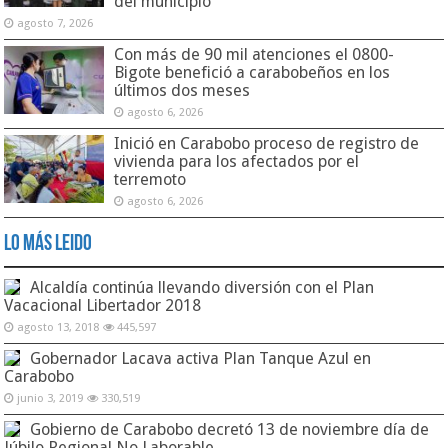
del municipio
agosto 7, 2026
Con más de 90 mil atenciones el 0800-
Bigote benefició a carabobeños en los
últimos dos meses
agosto 6, 2026
Inició en Carabobo proceso de registro de
vivienda para los afectados por el
terremoto
agosto 6, 2026
Lo Más Leido
Alcaldía continúa llevando diversión con el Plan
Vacacional Libertador 2018
agosto 13, 2018
445,597
Gobernador Lacava activa Plan Tanque Azul en
Carabobo
junio 3, 2019
330,519
Gobierno de Carabobo decretó 13 de noviembre día de
Júbilo Regional No Laborable