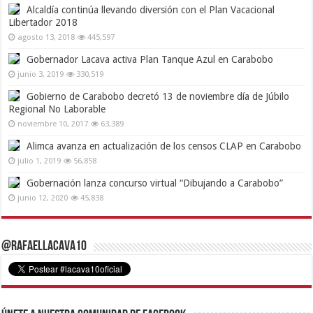
Alcaldía continúa llevando diversión con el Plan Vacacional
Libertador 2018
agosto 13, 2018
445,597
Gobernador Lacava activa Plan Tanque Azul en Carabobo
junio 3, 2019
330,519
Gobierno de Carabobo decretó 13 de noviembre día de Júbilo
Regional No Laborable
noviembre 10, 2017
63,389
Alimca avanza en actualización de los censos CLAP en Carabobo
julio 1, 2019
56,858
Gobernación lanza concurso virtual “Dibujando a Carabobo”
junio 12, 2020
45,838
@RafaelLacava10