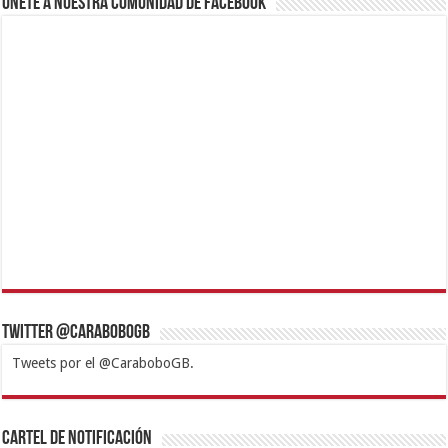
Únete a nuestra comunidad de Facebook
Twitter @CaraboboGB
Tweets por el @CaraboboGB.
1xbet
https://mvbcasino.com/
Betturkey
Betist
Kralbet
Supertotobet
Tipobet
Matadorbet
Mariobet
Cartel de Notificación