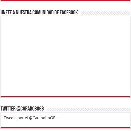
Únete a nuestra comunidad de Facebook
Twitter @CaraboboGB
Tweets por el @CaraboboGB.
1xbet
https://mvbcasino.com/
Betturkey
Betist
Kralbet
Supertotobet
Tipobet
Matadorbet
Mariobet