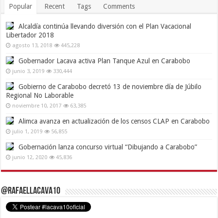
Popular
Recent
Tags
Comments
Alcaldía continúa llevando diversión con el Plan Vacacional
Libertador 2018
agosto 13, 2018
445,228
Gobernador Lacava activa Plan Tanque Azul en Carabobo
junio 3, 2019
330,444
Gobierno de Carabobo decretó 13 de noviembre día de Júbilo
Regional No Laborable
noviembre 10, 2017
63,385
Alimca avanza en actualización de los censos CLAP en Carabobo
julio 1, 2019
56,855
Gobernación lanza concurso virtual “Dibujando a Carabobo”
junio 12, 2020
45,836
@RafaelLacava10