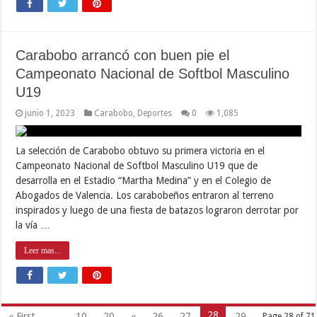
Carabobo arrancó con buen pie el
Campeonato Nacional de Softbol Masculino
U19
junio 1, 2023
Carabobo
,
Deportes
0
1,085
La selección de Carabobo obtuvo su primera victoria en el
Campeonato Nacional de Softbol Masculino U19 que de
desarrolla en el Estadio “Martha Medina” y en el Colegio de
Abogados de Valencia. Los carabobeños entraron al terreno
inspirados y luego de una fiesta de batazos lograron derrotar por
la vía …
Leer mas...
28
« First
...
10
20
«
26
27
29
Page 28 of 71