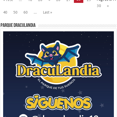
30
»
40
50
60
...
Last »
Parque Draculandia