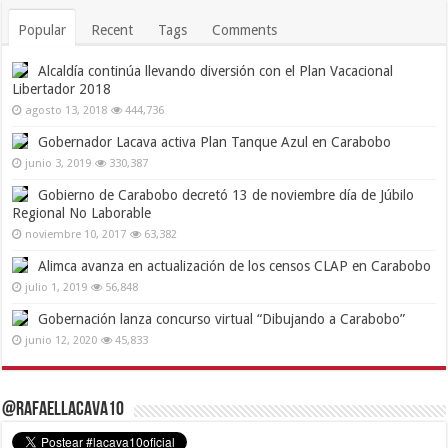
Popular
Recent
Tags
Comments
Alcaldía continúa llevando diversión con el Plan Vacacional
Libertador 2018
agosto 13, 2018
444,736
Gobernador Lacava activa Plan Tanque Azul en Carabobo
junio 3, 2019
330,387
Gobierno de Carabobo decretó 13 de noviembre día de Júbilo
Regional No Laborable
noviembre 10, 2017
63,382
Alimca avanza en actualización de los censos CLAP en Carabobo
julio 1, 2019
56,848
Gobernación lanza concurso virtual “Dibujando a Carabobo”
junio 12, 2020
45,833
@RafaelLacava10