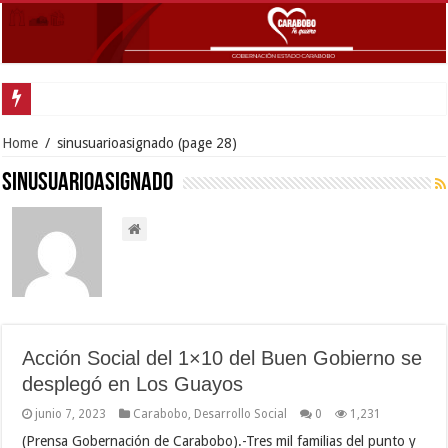
Gobernador Lacava anunció colocación de más de mil 500 toneladas de asfal
Home
/
sinusuarioasignado
(page 28)
sinusuarioasignado
Acción Social del 1×10 del Buen Gobierno se
desplegó en Los Guayos
junio 7, 2023
Carabobo
,
Desarrollo Social
0
1,231
(Prensa Gobernación de Carabobo).-Tres mil familias del punto y