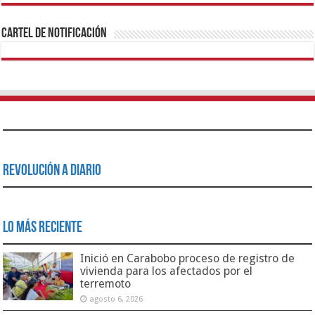
1xbet
https://mvbcasino.com/
Betturkey
Betist
Kralbet
Supertotobet
Tipobet
Matadorbet
Mariobet
Cartel de Notificación
Revolución a Diario
Lo Más Reciente
Inició en Carabobo proceso de registro de
vivienda para los afectados por el
terremoto
agosto 6, 2026