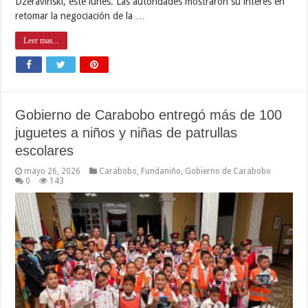
Dzeravinski, este lunes. Las autoridades mostraron su interés en
retomar la negociación de la …
Leer mas...
Gobierno de Carabobo entregó más de 100
juguetes a niños y niñas de patrullas
escolares
mayo 26, 2026
Carabobo
,
Fundaniño
,
Gobierno de Carabobo
0
143