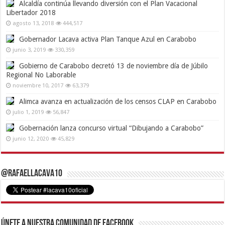
Alcaldía continúa llevando diversión con el Plan Vacacional
Libertador 2018
agosto 13, 2018
444,517
Gobernador Lacava activa Plan Tanque Azul en Carabobo
junio 3, 2019
330,359
Gobierno de Carabobo decretó 13 de noviembre día de Júbilo
Regional No Laborable
noviembre 10, 2017
63,379
Alimca avanza en actualización de los censos CLAP en Carabobo
julio 1, 2019
56,847
Gobernación lanza concurso virtual “Dibujando a Carabobo”
junio 12, 2020
45,829
@RafaelLacava10
Únete a nuestra comunidad de Facebook