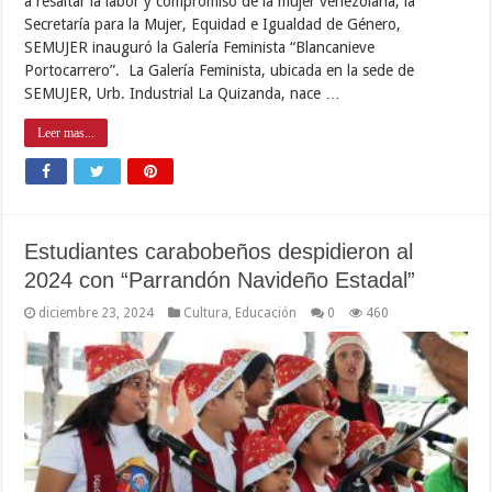
a resaltar la labor y compromiso de la mujer venezolana, la
Secretaría para la Mujer, Equidad e Igualdad de Género,
SEMUJER inauguró la Galería Feminista “Blancanieve
Portocarrero”. La Galería Feminista, ubicada en la sede de
SEMUJER, Urb. Industrial La Quizanda, nace …
Leer mas...
Estudiantes carabobeños despidieron al
2024 con “Parrandón Navideño Estadal”
diciembre 23, 2024
Cultura
,
Educación
0
460