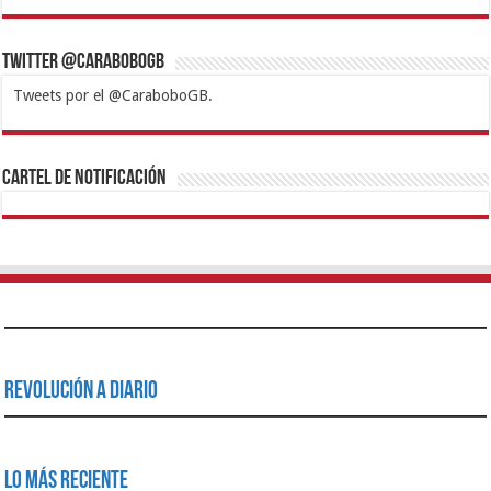
Twitter @CaraboboGB
Tweets por el @CaraboboGB.
1xbet
https://mvbcasino.com/
Betturkey
Betist
Kralbet
Supertotobet
Tipobet
Matadorbet
Mariobet
Cartel de Notificación
Revolución a Diario
Lo Más Reciente