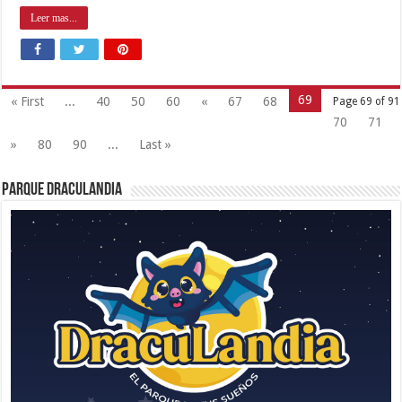
Leer mas...
69
« First
...
40
50
60
«
67
68
Page 69 of 91
70
71
»
80
90
...
Last »
Parque Draculandia