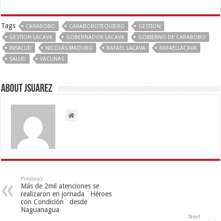
Tags
CARABOBO
CARABOBOTEQUIERO
GESTION
GESTION LACAVA
GOBERNADOR LACAVA
GOBIERNO DE CARABOBO
INSALUD
NICOLÁS MADURO
RAFAEL LACAVA
RAFAELLACAVA
SALUD
VACUNAS
About Jsuarez
Previous
Más de 2mil atenciones se
realizaron en jornada ¨Héroes
con Condición¨ desde
Naguanagua
Next