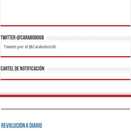
Twitter @CaraboboGB
Tweets por el @CaraboboGB.
1xbet
https://mvbcasino.com/
Betturkey
Betist
Kralbet
Supertotobet
Tipobet
Matadorbet
Mariobet
Cartel de Notificación
Revolución a Diario