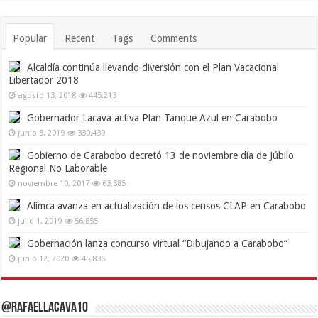
Popular
Recent
Tags
Comments
Alcaldía continúa llevando diversión con el Plan Vacacional
Libertador 2018
agosto 13, 2018
445,213
Gobernador Lacava activa Plan Tanque Azul en Carabobo
junio 3, 2019
330,439
Gobierno de Carabobo decretó 13 de noviembre día de Júbilo
Regional No Laborable
noviembre 10, 2017
63,385
Alimca avanza en actualización de los censos CLAP en Carabobo
julio 1, 2019
56,855
Gobernación lanza concurso virtual “Dibujando a Carabobo”
junio 12, 2020
45,836
@RafaelLacava10