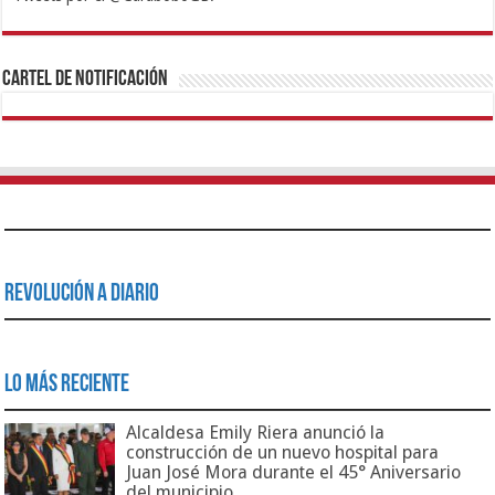
1xbet
https://mvbcasino.com/
Betturkey
Betist
Kralbet
Supertotobet
Tipobet
Matadorbet
Mariobet
Cartel de Notificación
Revolución a Diario
Lo Más Reciente
Alcaldesa Emily Riera anunció la
construcción de un nuevo hospital para
Juan José Mora durante el 45° Aniversario
del municipio