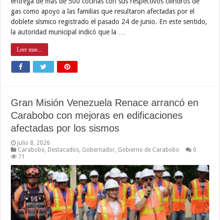
entrega de más de 500 cocinas con sus respectivos cilindros de
gas como apoyo a las familias que resultaron afectadas por el
doblete sísmico registrado el pasado 24 de junio. En este sentido,
la autoridad municipal indicó que la …
Leer mas...
Gran Misión Venezuela Renace arrancó en
Carabobo con mejoras en edificaciones
afectadas por los sismos
julio 8, 2026
Carabobo
,
Destacados
,
Gobernador
,
Gobierno de Carabobo
0
71