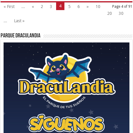
4
« First
...
«
2
3
5
6
»
10
Page 4 of 91
20
30
...
Last »
Parque Draculandia