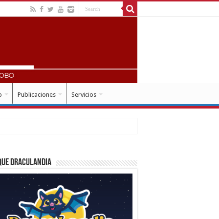
o
Publicaciones
Servicios
que Draculandia