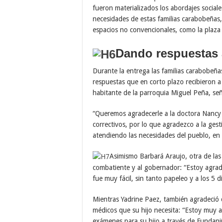
fueron materializados los abordajes social
necesidades de estas familias carabobeñas,
espacios no convencionales, como la plaza 
Dando respuestas 
Durante la entrega las familias carabobeña
respuestas que en corto plazo recibieron a
habitante de la parroquia Miguel Peña, señ
“Queremos agradecerle a la doctora Nancy 
correctivos, por lo que agradezco a la ge
atendiendo las necesidades del pueblo, en e
Asimismo Barbará Araujo, otra de las 
combatiente y al gobernador: “Estoy agrad
fue muy fácil, sin tanto papeleo y a los 5 
Mientras Yadrine Paez, también agradeció 
médicos que su hijo necesita: “Estoy muy a
exámenes para su hijo a través de Fundani