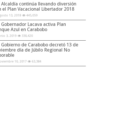
Alcaldía continúa llevando diversión
n el Plan Vacacional Libertador 2018
gosto 13, 2018
445,059
Gobernador Lacava activa Plan
nque Azul en Carabobo
unio 3, 2019
330,420
Gobierno de Carabobo decretó 13 de
viembre día de Júbilo Regional No
borable
oviembre 10, 2017
63,384