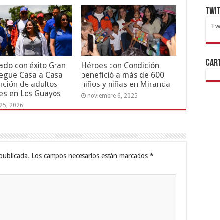
Twi
Tw
1x
ht
Cart
ado con éxito Gran
Héroes con Condición
egue Casa a Casa
benefició a más de 600
nción de adultos
niños y niñas en Miranda
es en Los Guayos
noviembre 6, 2025
25, 2026
publicada.
Los campos necesarios están marcados
*