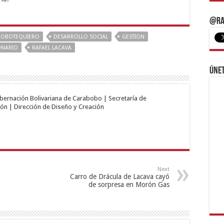
@Ra
BOBOTEQUIERO
DESARROLLO SOCIAL
GESTION
ONARIO
RAFAEL LACAVA
Únet
obernación Bolivariana de Carabobo | Secretaría de
ón | Dirección de Diseño y Creación
Next
Carro de Drácula de Lacava cayó
de sorpresa en Morón Gas