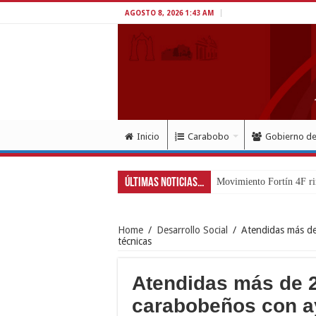
AGOSTO 8, 2026 1:43 AM
Inicio
Carabobo
Gobierno d
Últimas Noticias...
Exitoso despliegue de sa
Home
/
Desarrollo Social
/
Atendidas más de
técnicas
Atendidas más de 
carabobeños con ay