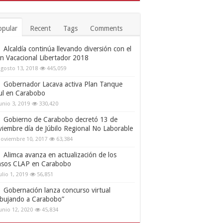
opular
Recent
Tags
Comments
Alcaldía continúa llevando diversión con el
an Vacacional Libertador 2018
gosto 13, 2018
445,059
Gobernador Lacava activa Plan Tanque
ul en Carabobo
unio 3, 2019
330,420
Gobierno de Carabobo decretó 13 de
viembre día de Júbilo Regional No Laborable
oviembre 10, 2017
63,384
Alimca avanza en actualización de los
nsos CLAP en Carabobo
ulio 1, 2019
56,851
Gobernación lanza concurso virtual
ibujando a Carabobo”
unio 12, 2020
45,834