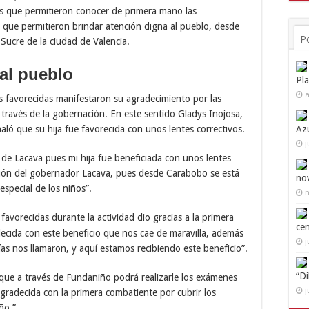
es que permitieron conocer de primera mano las
 que permitieron brindar atención digna al pueblo, desde
P
Sucre de la ciudad de Valencia.
al pueblo
Pl
a
s favorecidas manifestaron su agradecimiento por las
 través de la gobernación. En este sentido Gladys Inojosa,
Az
aló que su hija fue favorecida con unos lentes correctivos.
j
de Lacava pues mi hija fue beneficiada con unos lentes
stión del gobernador Lacava, pues desde Carabobo se está
no
special de los niños”.
n
favorecidas durante la actividad dio gracias a la primera
ce
ecida con este beneficio que nos cae de maravilla, además
j
días nos llamaron, y aquí estamos recibiendo este beneficio”.
“D
que a través de Fundaniño podrá realizarle los exámenes
j
gradecida con la primera combatiente por cubrir los
ño.”