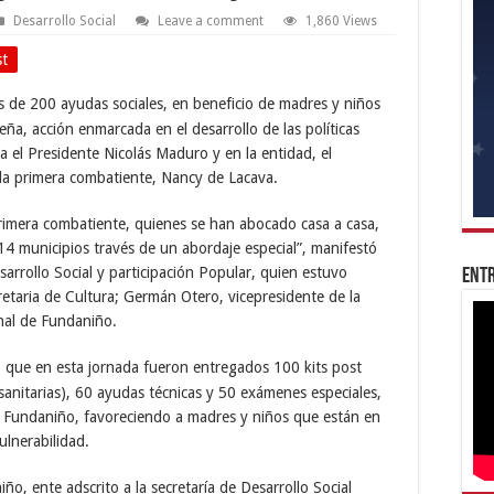
Desarrollo Social
Leave a comment
1,860 Views
st
 de 200 ayudas sociales, en beneficio de madres y niños
ña, acción enmarcada en el desarrollo de las políticas
ra el Presidente Nicolás Maduro y en la entidad, el
la primera combatiente, Nancy de Lacava.
primera combatiente, quienes se han abocado casa a casa,
 municipios través de un abordaje especial”, manifestó
sarrollo Social y participación Popular, quien estuvo
Entr
taria de Cultura; Germán Otero, vicepresidente de la
nal de Fundaniño.
o que en esta jornada fueron entregados 100 kits post
 sanitarias), 60 ayudas técnicas y 50 exámenes especiales,
e Fundaniño, favoreciendo a madres y niños que están en
ulnerabilidad.
o, ente adscrito a la secretaría de Desarrollo Social