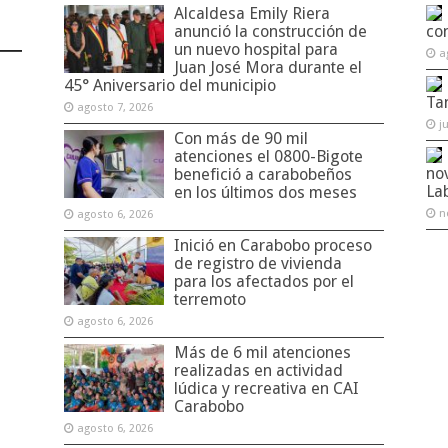
Alcaldesa Emily Riera
anunció la construcción de
co
un nuevo hospital para
a
Juan José Mora durante el
45° Aniversario del municipio
Ta
agosto 7, 2026
j
Con más de 90 mil
atenciones el 0800-Bigote
no
benefició a carabobeños
La
en los últimos dos meses
n
agosto 6, 2026
Inició en Carabobo proceso
de registro de vivienda
para los afectados por el
terremoto
agosto 6, 2026
Más de 6 mil atenciones
realizadas en actividad
lúdica y recreativa en CAI
Carabobo
agosto 6, 2026