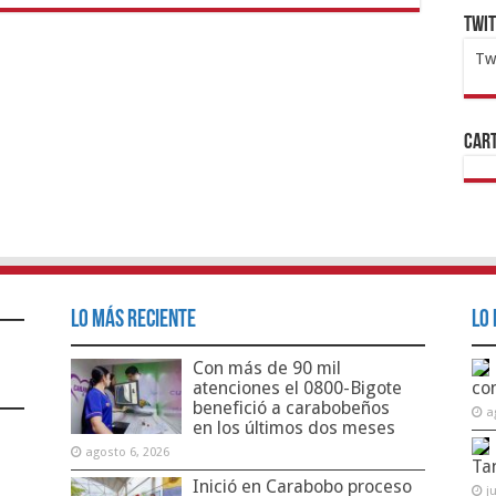
Twi
Tw
1x
ht
Cart
Lo Más Reciente
Lo 
Con más de 90 mil
atenciones el 0800-Bigote
co
benefició a carabobeños
a
en los últimos dos meses
agosto 6, 2026
Ta
Inició en Carabobo proceso
j