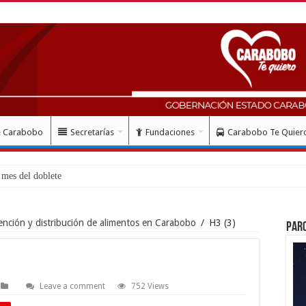
e Carabobo
Secretarías
Fundaciones
Carabobo Te Quier
mes del doblete sísmico: “Honro
ención y distribución de alimentos en Carabobo
/
H3 (3)
Par
Leave a comment
752 Views