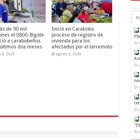
P
s de 90 mil
Inició en Carabobo
ones el 0800-Bigote
proceso de registro de
Pl
ció a carabobeños
vivienda para los
a
 últimos dos meses
afectados por el terremoto
o 6, 2026
agosto 6, 2026
Az
j
no
n
ce
j
“D
j