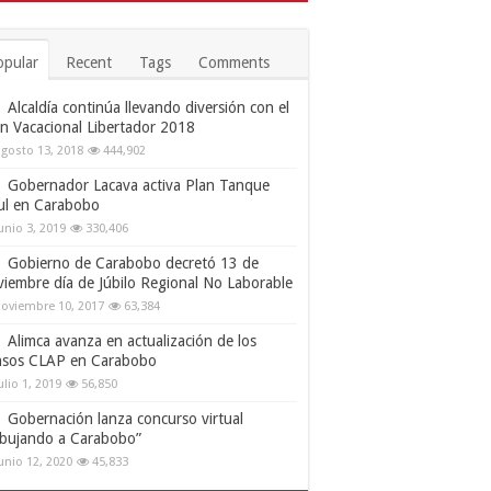
opular
Recent
Tags
Comments
Alcaldía continúa llevando diversión con el
an Vacacional Libertador 2018
gosto 13, 2018
444,902
Gobernador Lacava activa Plan Tanque
ul en Carabobo
unio 3, 2019
330,406
Gobierno de Carabobo decretó 13 de
viembre día de Júbilo Regional No Laborable
oviembre 10, 2017
63,384
Alimca avanza en actualización de los
nsos CLAP en Carabobo
ulio 1, 2019
56,850
Gobernación lanza concurso virtual
ibujando a Carabobo”
unio 12, 2020
45,833