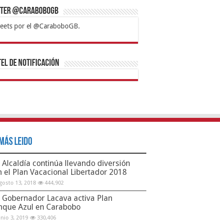
tter @CaraboboGB
eets por el @CaraboboGB.
bet
tps://mvbcasino.com/
Betturkey
Betist
Kralbet
Supertotobet
Tipobet
Matadorbet
Mariobet
Bahis
el de Notificación
Más Leido
Alcaldía continúa llevando diversión
n el Plan Vacacional Libertador 2018
gosto 13, 2018
444,902
Gobernador Lacava activa Plan
nque Azul en Carabobo
unio 3, 2019
330,406