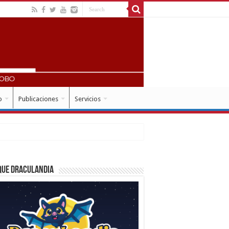
o
Publicaciones
Servicios
que Draculandia