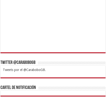
Twitter @CaraboboGB
Tweets por el @CaraboboGB.
1xbet
https://mvbcasino.com/
Betturkey
Betist
Kralbet
Supertotobet
Tipobet
Matadorbet
Mariobet
Cartel de Notificación