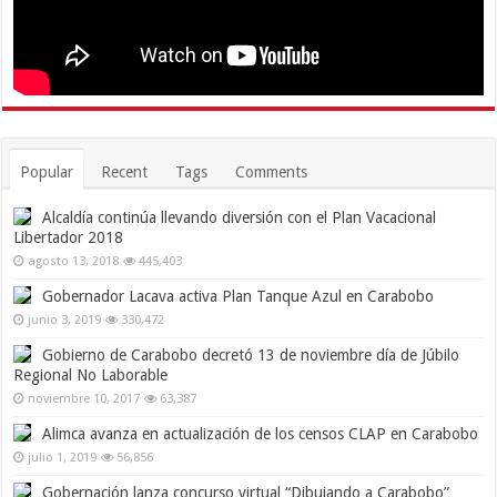
Popular
Recent
Tags
Comments
Alcaldía continúa llevando diversión con el Plan Vacacional
Libertador 2018
agosto 13, 2018
445,403
Gobernador Lacava activa Plan Tanque Azul en Carabobo
junio 3, 2019
330,472
Gobierno de Carabobo decretó 13 de noviembre día de Júbilo
Regional No Laborable
noviembre 10, 2017
63,387
Alimca avanza en actualización de los censos CLAP en Carabobo
julio 1, 2019
56,856
Gobernación lanza concurso virtual “Dibujando a Carabobo”