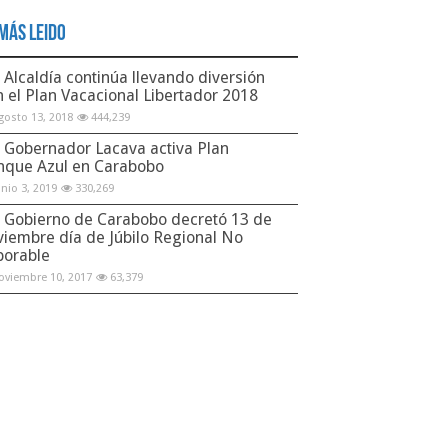
Más Leido
Alcaldía continúa llevando diversión
n el Plan Vacacional Libertador 2018
gosto 13, 2018
444,239
Gobernador Lacava activa Plan
nque Azul en Carabobo
unio 3, 2019
330,269
Gobierno de Carabobo decretó 13 de
viembre día de Júbilo Regional No
borable
oviembre 10, 2017
63,379