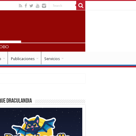
o
Publicaciones
Servicios
que Draculandia