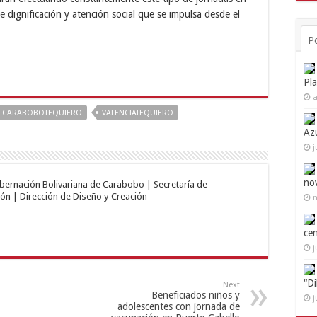
 dignificación y atención social que se impulsa desde el
P
Pl
a
CARABOBOTEQUIERO
VALENCIATEQUIERO
Az
j
no
obernación Bolivariana de Carabobo | Secretaría de
ón | Dirección de Diseño y Creación
n
ce
j
“D
Next
Beneficiados niños y
j
adolescentes con jornada de