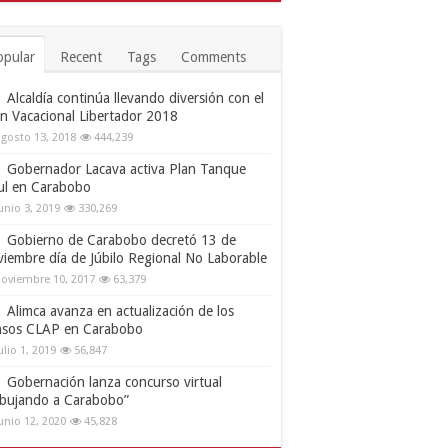
opular
Recent
Tags
Comments
Alcaldía continúa llevando diversión con el
an Vacacional Libertador 2018
gosto 13, 2018
444,239
Gobernador Lacava activa Plan Tanque
ul en Carabobo
unio 3, 2019
330,269
Gobierno de Carabobo decretó 13 de
viembre día de Júbilo Regional No Laborable
oviembre 10, 2017
63,379
Alimca avanza en actualización de los
nsos CLAP en Carabobo
ulio 1, 2019
56,847
Gobernación lanza concurso virtual
ibujando a Carabobo”
unio 12, 2020
45,828