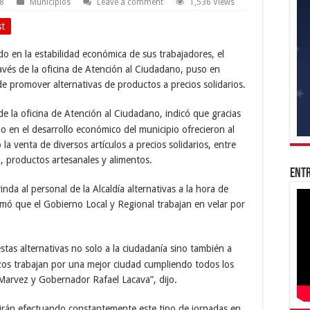
18
Municipios
Leave a comment
1,536 Views
st
o en la estabilidad económica de sus trabajadores, el
ravés de la oficina de Atención al Ciudadano, puso en
 de promover alternativas de productos a precios solidarios.
 de la oficina de Atención al Ciudadano, indicó que gracias
do en el desarrollo económico del municipio ofrecieron al
a venta de diversos artículos a precios solidarios, entre
, productos artesanales y alimentos.
Entr
inda al personal de la Alcaldía alternativas a la hora de
irmó que el Gobierno Local y Regional trabajan en velar por
tas alternativas no solo a la ciudadanía sino también a
zos trabajan por una mejor ciudad cumpliendo todos los
 Marvez y Gobernador Rafael Lacava”, dijo.
irán efectuando constantemente este tipo de jornadas en