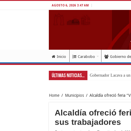
AGOSTO 6, 2026 3:47 AM
Inicio
Carabobo
Gobierno d
Últimas Noticias...
Gobernador Lacava a un 
Home
/
Municipios
/
Alcaldía ofreció feria “
Alcaldía ofreció fe
sus trabajadores