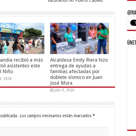
vacunación en Puerto Cabello
@Ra
Únet
andia recibió a más
Alcaldesa Emily Riera hizo
mil asistentes este
entrega de ayudas a
l Niño
familias afectadas por
doblete sísmico en Juan
19, 2026
José Mora
julio 9, 2026
publicada.
Los campos necesarios están marcados
*