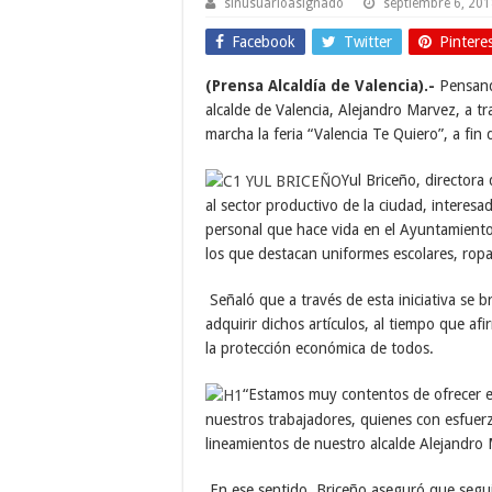
sinusuarioasignado
septiembre 6, 20
Facebook
Twitter
Pintere
(Prensa Alcaldía de Valencia).-
Pensand
alcalde de Valencia, Alejandro Marvez, a t
marcha la feria “Valencia Te Quiero”, a fin
Yul Briceño, directora
al sector productivo de la ciudad, interesa
personal que hace vida en el Ayuntamiento l
los que destacan uniformes escolares, ropa
Señaló que a través de esta iniciativa se br
adquirir dichos artículos, al tiempo que af
la protección económica de todos.
“Estamos muy contentos de ofrecer es
nuestros trabajadores, quienes con esfuer
lineamientos de nuestro alcalde Alejandro
En ese sentido, Briceño aseguró que segu