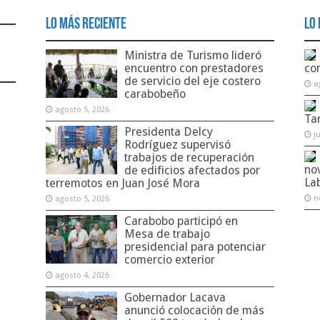
Lo Más Reciente
Lo 
Ministra de Turismo lideró
encuentro con prestadores
co
de servicio del eje costero
a
carabobeño
agosto 5, 2026
Ta
Presidenta Delcy
j
Rodríguez supervisó
trabajos de recuperación
no
de edificios afectados por
La
terremotos en Juan José Mora
n
agosto 5, 2026
Carabobo participó en
Mesa de trabajo
presidencial para potenciar
comercio exterior
agosto 4, 2026
Gobernador Lacava
anunció colocación de más